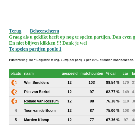
Terug
Beheerscherm
Graag als u geklikt heeft op nog te spelen partijen. Dan even g
En niet blijven klikken !!! Dank je wel
Te spelen partijen poule 1
Puntentelling: 00 = Belgische telling, 10mp per partij, 1 per 10%, afronden naar beneden.
plaats
naam
gespeeld
matchpunten
% car
car
b
1
Wim Smulders
12
103
88.54 %
170
3
2
Piet van Berkel
12
97
82.77 %
149
4
3
Ronald van Rossum
12
88
76.38 %
110
3
4
Toon van de Boom
12
87
75.00 %
108
4
5
Martien Klomp
12
77
67.36 %
97
4