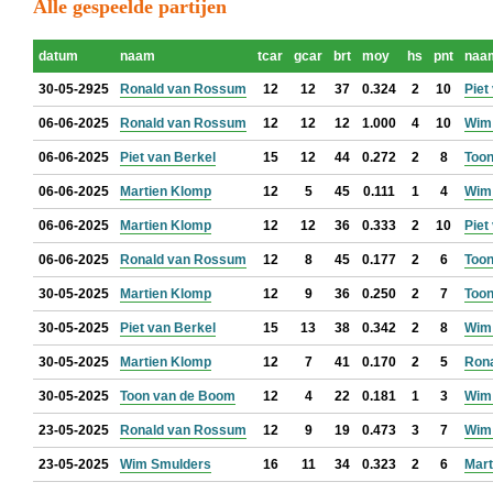
Alle gespeelde partijen
datum
naam
tcar
gcar
brt
moy
hs
pnt
naa
30-05-2925
Ronald van Rossum
12
12
37
0.324
2
10
Piet
06-06-2025
Ronald van Rossum
12
12
12
1.000
4
10
Wim
06-06-2025
Piet van Berkel
15
12
44
0.272
2
8
Too
06-06-2025
Martien Klomp
12
5
45
0.111
1
4
Wim
06-06-2025
Martien Klomp
12
12
36
0.333
2
10
Piet
06-06-2025
Ronald van Rossum
12
8
45
0.177
2
6
Too
30-05-2025
Martien Klomp
12
9
36
0.250
2
7
Too
30-05-2025
Piet van Berkel
15
13
38
0.342
2
8
Wim
30-05-2025
Martien Klomp
12
7
41
0.170
2
5
Ron
30-05-2025
Toon van de Boom
12
4
22
0.181
1
3
Wim
23-05-2025
Ronald van Rossum
12
9
19
0.473
3
7
Wim
23-05-2025
Wim Smulders
16
11
34
0.323
2
6
Mart