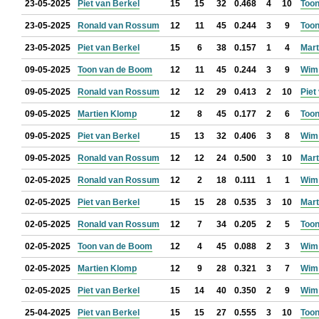
23-05-2025
Piet van Berkel
15
15
32
0.468
4
10
Too
23-05-2025
Ronald van Rossum
12
11
45
0.244
3
9
Too
23-05-2025
Piet van Berkel
15
6
38
0.157
1
4
Mart
09-05-2025
Toon van de Boom
12
11
45
0.244
3
9
Wim
09-05-2025
Ronald van Rossum
12
12
29
0.413
2
10
Piet
09-05-2025
Martien Klomp
12
8
45
0.177
2
6
Too
09-05-2025
Piet van Berkel
15
13
32
0.406
3
8
Wim
09-05-2025
Ronald van Rossum
12
12
24
0.500
3
10
Mart
02-05-2025
Ronald van Rossum
12
2
18
0.111
1
1
Wim
02-05-2025
Piet van Berkel
15
15
28
0.535
3
10
Mart
02-05-2025
Ronald van Rossum
12
7
34
0.205
2
5
Too
02-05-2025
Toon van de Boom
12
4
45
0.088
2
3
Wim
02-05-2025
Martien Klomp
12
9
28
0.321
3
7
Wim
02-05-2025
Piet van Berkel
15
14
40
0.350
2
9
Wim
25-04-2025
Piet van Berkel
15
15
27
0.555
3
10
Too