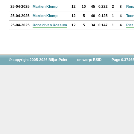
25-04-2025
Martien Klomp
12
10
45
0.222
2
8
Ron
25-04-2025
Martien Klomp
12
5
40
0.125
1
4
Too
25-04-2025
Ronald van Rossum
12
5
34
0.147
1
4
Piet
© copyright 2005-2026 BiljartPoint
ontwerp: BSID
Page 0.3746