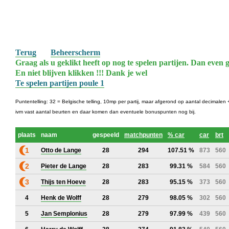
Terug
Beheerscherm
Graag als u geklikt heeft op nog te spelen partijen. Dan even g
En niet blijven klikken !!! Dank je wel
Te spelen partijen poule 1
Puntentelling: 32 = Belgische telling, 10mp per partij, maar afgerond op aantal decimalen + 
ivm vast aantal beurten en daar komen dan eventuele bonuspunten nog bij.
plaats
naam
gespeeld
matchpunten
% car
car
brt
1
Otto de Lange
28
294
107.51 %
873
560
2
Pieter de Lange
28
283
99.31 %
584
560
3
Thijs ten Hoeve
28
283
95.15 %
373
560
4
Henk de Wolff
28
279
98.05 %
302
560
5
Jan Semplonius
28
279
97.99 %
439
560