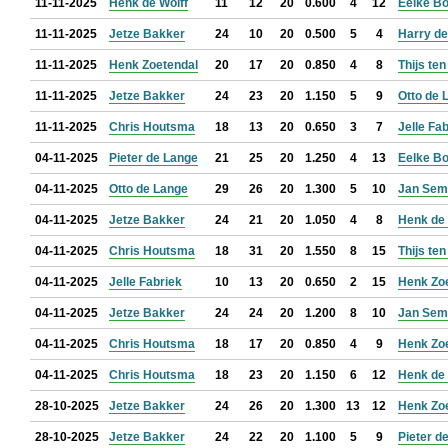
11-11-2025
Henk de Wolff
11
12
20
0.600
4
12
Eelke B
11-11-2025
Jetze Bakker
24
10
20
0.500
5
4
Harry de
11-11-2025
Henk Zoetendal
20
17
20
0.850
4
8
Thijs te
11-11-2025
Jetze Bakker
24
23
20
1.150
5
9
Otto de 
11-11-2025
Chris Houtsma
18
13
20
0.650
3
7
Jelle Fa
04-11-2025
Pieter de Lange
21
25
20
1.250
4
13
Eelke B
04-11-2025
Otto de Lange
29
26
20
1.300
5
10
Jan Sem
04-11-2025
Jetze Bakker
24
21
20
1.050
4
8
Henk de 
04-11-2025
Chris Houtsma
18
31
20
1.550
8
15
Thijs te
04-11-2025
Jelle Fabriek
10
13
20
0.650
2
15
Henk Zo
04-11-2025
Jetze Bakker
24
24
20
1.200
8
10
Jan Sem
04-11-2025
Chris Houtsma
18
17
20
0.850
4
9
Henk Zo
04-11-2025
Chris Houtsma
18
23
20
1.150
6
12
Henk de 
28-10-2025
Jetze Bakker
24
26
20
1.300
13
12
Henk Zo
28-10-2025
Jetze Bakker
24
22
20
1.100
5
9
Pieter d