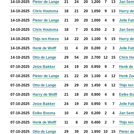
14-10-2025
Pieter de Lange
21
24
20
1.200
7
13
Jan Sem
14-10-2025
Chris Houtsma
18
21
20
1.050
9
13
Harry de
14-10-2025
Pieter de Lange
21
20
20
1.000
4
9
Jelle Fa
14-10-2025
Chris Houtsma
18
7
20
0.350
2
3
Jan Sem
14-10-2025
Thijs ten Hoeve
14
22
20
1.100
5
15
Harry de
14-10-2025
Henk de Wolff
11
4
20
0.200
2
3
Jelle Fa
14-10-2025
Otto de Lange
29
54
20
2.700
12
15
Chris H
07-10-2025
Jetze Bakker
24
19
20
0.950
9
7
Henk de 
07-10-2025
Pieter de Lange
21
22
20
1.100
4
12
Henk Zo
07-10-2025
Otto de Lange
29
29
20
1.450
6
12
Thijs te
07-10-2025
Harry de Wolff
21
18
20
0.900
4
8
Eelke B
07-10-2025
Jetze Bakker
24
19
20
0.950
5
7
Jelle Fa
07-10-2025
Eelke Bosma
10
4
20
0.200
2
4
Jan Sem
07-10-2025
Henk de Wolff
11
8
20
0.400
2
7
Thijs te
07-10-2025
Otto de Lange
29
39
20
1.950
10
15
Pieter d