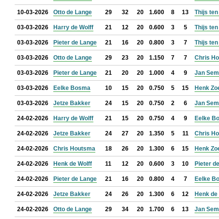
10-03-2026
Otto de Lange
29
32
20
1.600
8
13
Thijs te
03-03-2026
Harry de Wolff
21
12
20
0.600
3
5
Thijs te
03-03-2026
Pieter de Lange
21
16
20
0.800
3
7
Thijs te
03-03-2026
Otto de Lange
29
23
20
1.150
7
7
Chris H
03-03-2026
Pieter de Lange
21
20
20
1.000
4
9
Jan Sem
03-03-2026
Eelke Bosma
10
15
20
0.750
5
15
Henk Zo
03-03-2026
Jetze Bakker
24
15
20
0.750
2
6
Jan Sem
24-02-2026
Harry de Wolff
21
15
20
0.750
4
9
Eelke B
24-02-2026
Jetze Bakker
24
27
20
1.350
5
11
Chris H
24-02-2026
Chris Houtsma
18
26
20
1.300
6
15
Henk Zo
24-02-2026
Henk de Wolff
11
12
20
0.600
3
10
Pieter d
24-02-2026
Pieter de Lange
21
16
20
0.800
4
7
Eelke B
24-02-2026
Jetze Bakker
24
26
20
1.300
6
12
Henk de 
24-02-2026
Otto de Lange
29
34
20
1.700
6
13
Jan Sem