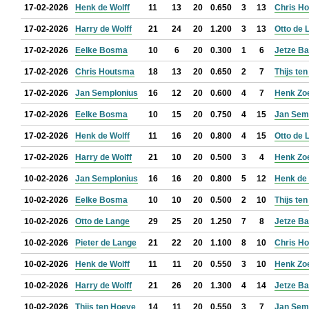
17-02-2026
Henk de Wolff
11
13
20
0.650
3
13
Chris H
17-02-2026
Harry de Wolff
21
24
20
1.200
3
13
Otto de 
17-02-2026
Eelke Bosma
10
6
20
0.300
1
6
Jetze B
17-02-2026
Chris Houtsma
18
13
20
0.650
2
7
Thijs te
17-02-2026
Jan Semplonius
16
12
20
0.600
4
7
Henk Zo
17-02-2026
Eelke Bosma
10
15
20
0.750
4
15
Jan Sem
17-02-2026
Henk de Wolff
11
16
20
0.800
4
15
Otto de 
17-02-2026
Harry de Wolff
21
10
20
0.500
3
4
Henk Zo
10-02-2026
Jan Semplonius
16
16
20
0.800
5
12
Henk de 
10-02-2026
Eelke Bosma
10
10
20
0.500
2
10
Thijs te
10-02-2026
Otto de Lange
29
25
20
1.250
7
8
Jetze B
10-02-2026
Pieter de Lange
21
22
20
1.100
8
10
Chris H
10-02-2026
Henk de Wolff
11
11
20
0.550
3
10
Henk Zo
10-02-2026
Harry de Wolff
21
26
20
1.300
4
14
Jetze B
10-02-2026
Thijs ten Hoeve
14
11
20
0.550
3
7
Jan Sem