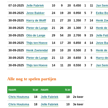
07-10-2025
Jelle Fabriek
10
9
20
0.450
1
11
Jan Sem
30-09-2025
Jetze Bakker
24
19
20
0.950
5
7
Eelke B
30-09-2025
Harry de Wolff
21
27
20
1.350
7
14
Henk Zo
30-09-2025
Pieter de Lange
21
26
20
1.300
7
12
Henk de 
30-09-2025
Otto de Lange
29
54
20
2.700
9
15
Jelle Fa
30-09-2025
Thijs ten Hoeve
14
17
20
0.850
4
14
Jetze B
30-09-2025
Henk Zoetendal
20
10
20
0.500
2
5
Henk de 
30-09-2025
Pieter de Lange
21
13
20
0.650
3
6
Harry de
30-09-2025
Thijs ten Hoeve
14
11
20
0.550
3
7
Jan Sem
Alle nog te spelen partijen
naam
tcar
naam
tcar
Chris Houtsma
18
Jelle Fabriek
10
2e keer
Chris Houtsma
18
Jelle Fabriek
10
3e keer