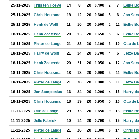
25-11-2025
Thijs ten Hoeve
14
8
20
0.400
2
7
Eelke B
25-11-2025
Chris Houtsma
18
12
20
0.600
5
6
Jan Sem
25-11-2025
Henk de Wolff
11
10
20
0.500
2
11
Eelke B
18-11-2025
Henk Zoetendal
20
13
20
0.650
5
6
Eelke B
18-11-2025
Pieter de Lange
21
22
20
1.100
3
10
Otto de 
18-11-2025
Harry de Wolff
21
14
20
0.700
4
6
Jetze B
18-11-2025
Henk Zoetendal
20
21
20
1.050
4
12
Jan Sem
18-11-2025
Chris Houtsma
18
18
20
0.900
4
11
Eelke B
18-11-2025
Pieter de Lange
21
20
20
1.000
5
11
Jetze B
18-11-2025
Jan Semplonius
16
24
20
1.200
4
15
Harry de
18-11-2025
Chris Houtsma
18
19
20
0.950
5
10
Otto de 
11-11-2025
Otto de Lange
29
33
20
1.650
9
13
Eelke B
11-11-2025
Jelle Fabriek
10
14
20
0.700
4
15
Harry de
11-11-2025
Pieter de Lange
21
26
20
1.300
6
14
Chris H