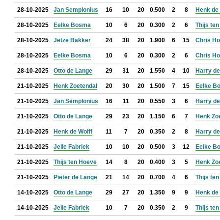
28-10-2025
Jan Semplonius
16
10
20
0.500
2
8
Henk de 
28-10-2025
Eelke Bosma
10
6
20
0.300
2
6
Thijs te
28-10-2025
Jetze Bakker
24
38
20
1.900
6
15
Chris H
28-10-2025
Eelke Bosma
10
6
20
0.300
2
6
Chris H
28-10-2025
Otto de Lange
29
31
20
1.550
4
10
Harry de
21-10-2025
Henk Zoetendal
20
30
20
1.500
7
15
Eelke B
21-10-2025
Jan Semplonius
16
11
20
0.550
3
6
Harry de
21-10-2025
Otto de Lange
29
23
20
1.150
6
7
Henk Zo
21-10-2025
Henk de Wolff
11
7
20
0.350
2
8
Harry de
21-10-2025
Jelle Fabriek
10
10
20
0.500
3
12
Eelke B
21-10-2025
Thijs ten Hoeve
14
8
20
0.400
3
5
Henk Zo
21-10-2025
Pieter de Lange
21
14
20
0.700
4
6
Thijs te
14-10-2025
Otto de Lange
29
27
20
1.350
9
9
Henk de 
14-10-2025
Jelle Fabriek
10
7
20
0.350
2
9
Thijs te