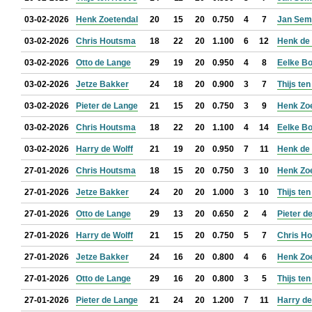
03-02-2026
Henk Zoetendal
20
15
20
0.750
4
7
Jan Sem
03-02-2026
Chris Houtsma
18
22
20
1.100
6
12
Henk de 
03-02-2026
Otto de Lange
29
19
20
0.950
4
8
Eelke B
03-02-2026
Jetze Bakker
24
18
20
0.900
3
7
Thijs te
03-02-2026
Pieter de Lange
21
15
20
0.750
3
9
Henk Zo
03-02-2026
Chris Houtsma
18
22
20
1.100
4
14
Eelke B
03-02-2026
Harry de Wolff
21
19
20
0.950
7
11
Henk de 
27-01-2026
Chris Houtsma
18
15
20
0.750
3
10
Henk Zo
27-01-2026
Jetze Bakker
24
20
20
1.000
3
10
Thijs te
27-01-2026
Otto de Lange
29
13
20
0.650
2
4
Pieter d
27-01-2026
Harry de Wolff
21
15
20
0.750
5
7
Chris H
27-01-2026
Jetze Bakker
24
16
20
0.800
4
6
Henk Zo
27-01-2026
Otto de Lange
29
16
20
0.800
3
5
Thijs te
27-01-2026
Pieter de Lange
21
24
20
1.200
7
11
Harry de