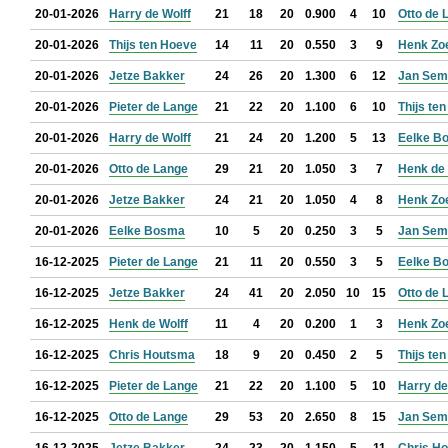
20-01-2026
Harry de Wolff
21
18
20
0.900
4
10
Otto de 
20-01-2026
Thijs ten Hoeve
14
11
20
0.550
3
9
Henk Zo
20-01-2026
Jetze Bakker
24
26
20
1.300
6
12
Jan Sem
20-01-2026
Pieter de Lange
21
22
20
1.100
6
10
Thijs te
20-01-2026
Harry de Wolff
21
24
20
1.200
5
13
Eelke B
20-01-2026
Otto de Lange
29
21
20
1.050
3
7
Henk de 
20-01-2026
Jetze Bakker
24
21
20
1.050
4
8
Henk Zo
20-01-2026
Eelke Bosma
10
5
20
0.250
3
5
Jan Sem
16-12-2025
Pieter de Lange
21
11
20
0.550
3
5
Eelke B
16-12-2025
Jetze Bakker
24
41
20
2.050
10
15
Otto de 
16-12-2025
Henk de Wolff
11
4
20
0.200
1
3
Henk Zo
16-12-2025
Chris Houtsma
18
9
20
0.450
2
5
Thijs te
16-12-2025
Pieter de Lange
21
22
20
1.100
5
10
Harry de
16-12-2025
Otto de Lange
29
53
20
2.650
8
15
Jan Sem