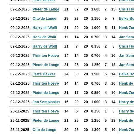
16-12-2025
Jetze Bakker
24
23
20
1.150
5
11
Chris H
09-12-2025
Pieter de Lange
21
32
20
1.600
7
15
Chris H
09-12-2025
Otto de Lange
29
23
20
1.150
5
7
Eelke B
09-12-2025
Harry de Wolff
21
20
20
1.000
5
11
Henk Zo
09-12-2025
Henk de Wolff
11
14
20
0.700
3
14
Jan Sem
09-12-2025
Harry de Wolff
21
7
20
0.350
2
3
Chris H
09-12-2025
Thijs ten Hoeve
14
14
20
0.700
4
10
Jan Sem
02-12-2025
Pieter de Lange
21
25
20
1.250
7
13
Jan Sem
02-12-2025
Jetze Bakker
24
30
20
1.500
5
14
Eelke B
02-12-2025
Thijs ten Hoeve
14
14
20
0.700
3
10
Henk de 
02-12-2025
Pieter de Lange
21
17
20
0.850
4
10
Henk Zo
02-12-2025
Jan Semplonius
16
20
20
1.000
3
14
Harry de
25-11-2025
Thijs ten Hoeve
14
5
20
0.250
1
3
Harry de
25-11-2025
Pieter de Lange
21
25
20
1.250
5
13
Henk de 
25-11-2025
Otto de Lange
29
26
20
1.300
5
10
Henk Zo