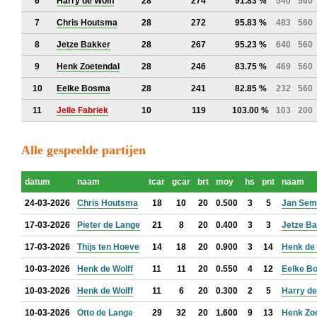
6
Harry de Wolff
28
274
91.83 %
540
560
7
Chris Houtsma
28
272
95.83 %
483
560
8
Jetze Bakker
28
267
95.23 %
640
560
9
Henk Zoetendal
28
246
83.75 %
469
560
10
Eelke Bosma
28
241
82.85 %
232
560
11
Jelle Fabriek
10
119
103.00 %
103
200
Alle gespeelde partijen
datum
naam
tcar
gcar
brt
moy
hs
pnt
naam
24-03-2026
Chris Houtsma
18
10
20
0.500
3
5
Jan Sem
17-03-2026
Pieter de Lange
21
8
20
0.400
3
3
Jetze B
17-03-2026
Thijs ten Hoeve
14
18
20
0.900
3
14
Henk de 
10-03-2026
Henk de Wolff
11
11
20
0.550
4
12
Eelke B
10-03-2026
Henk de Wolff
11
6
20
0.300
2
5
Harry de
10-03-2026
Otto de Lange
29
32
20
1.600
9
13
Henk Zo