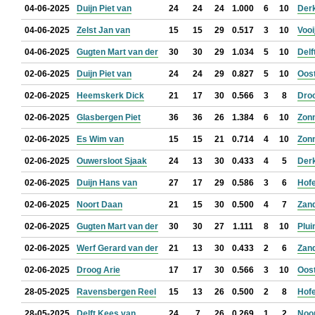
04-06-2025
Duijn Piet van
24
24
24
1.000
6
10
Der
04-06-2025
Zelst Jan van
15
15
29
0.517
3
10
Vooi
04-06-2025
Gugten Mart van der
30
30
29
1.034
5
10
Delf
02-06-2025
Duijn Piet van
24
24
29
0.827
5
10
Oos
02-06-2025
Heemskerk Dick
21
17
30
0.566
3
8
Droo
02-06-2025
Glasbergen Piet
36
36
26
1.384
6
10
Zon
02-06-2025
Es Wim van
15
15
21
0.714
4
10
Zon
02-06-2025
Ouwersloot Sjaak
24
13
30
0.433
4
5
Der
02-06-2025
Duijn Hans van
27
17
29
0.586
3
6
Hof
02-06-2025
Noort Daan
21
15
30
0.500
4
7
Zan
02-06-2025
Gugten Mart van der
30
30
27
1.111
8
10
Plui
02-06-2025
Werf Gerard van der
21
13
30
0.433
2
6
Zan
02-06-2025
Droog Arie
17
17
30
0.566
3
10
Oos
28-05-2025
Ravensbergen Reel
15
13
26
0.500
2
8
Hof
28-05-2025
Delft Kees van
24
7
26
0.269
1
2
Noo