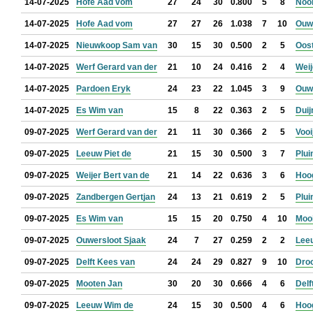
14-07-2025
Hofe Aad vom
27
24
30
0.800
5
8
Noo
14-07-2025
Hofe Aad vom
27
27
26
1.038
7
10
Ouwe
14-07-2025
Nieuwkoop Sam van
30
15
30
0.500
2
5
Oos
14-07-2025
Werf Gerard van der
21
10
24
0.416
2
4
Weij
14-07-2025
Pardoen Eryk
24
23
22
1.045
3
9
Ouw
14-07-2025
Es Wim van
15
8
22
0.363
2
5
Duij
09-07-2025
Werf Gerard van der
21
11
30
0.366
2
5
Vooi
09-07-2025
Leeuw Piet de
21
15
30
0.500
3
7
Plui
09-07-2025
Weijer Bert van de
21
14
22
0.636
3
6
Hoo
09-07-2025
Zandbergen Gertjan
24
13
21
0.619
2
5
Plui
09-07-2025
Es Wim van
15
15
20
0.750
4
10
Mooi
09-07-2025
Ouwersloot Sjaak
24
7
27
0.259
2
2
Lee
09-07-2025
Delft Kees van
24
24
29
0.827
9
10
Droo
09-07-2025
Mooten Jan
30
20
30
0.666
4
6
Delf
09-07-2025
Leeuw Wim de
24
15
30
0.500
4
6
Hoo