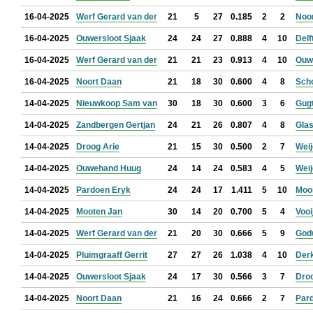
16-04-2025
Werf Gerard van der
21
5
27
0.185
2
2
Noo
16-04-2025
Ouwersloot Sjaak
24
24
27
0.888
4
10
Delf
16-04-2025
Werf Gerard van der
21
21
23
0.913
4
10
Ouw
16-04-2025
Noort Daan
21
18
30
0.600
4
8
Sch
14-04-2025
Nieuwkoop Sam van
30
18
30
0.600
3
6
Gugt
14-04-2025
Zandbergen Gertjan
24
21
26
0.807
4
8
Glas
14-04-2025
Droog Arie
21
15
30
0.500
2
7
Weij
14-04-2025
Ouwehand Huug
24
14
24
0.583
4
5
Weij
14-04-2025
Pardoen Eryk
24
24
17
1.411
5
10
Mooi
14-04-2025
Mooten Jan
30
14
20
0.700
5
4
Vooi
14-04-2025
Werf Gerard van der
21
20
30
0.666
5
9
God
14-04-2025
Pluimgraaff Gerrit
27
27
26
1.038
4
10
Der
14-04-2025
Ouwersloot Sjaak
24
17
30
0.566
3
7
Droo
14-04-2025
Noort Daan
21
16
24
0.666
2
7
Par