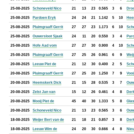
25-08-2025
Schoneveld Nico
21
13
23
0.565
3
6
Droo
25-08-2025
Pardoen Eryk
24
24
21
1.142
5
10
Hee
25-08-2025
Pluimgraaff Gerrit
27
27
23
1.173
6
10
Sch
25-08-2025
Ouwersloot Sjaak
24
11
20
0.550
3
4
Par
25-08-2025
Hofe Aad vom
27
27
30
0.900
4
10
Sch
25-08-2025
Pluimgraaff Gerrit
27
25
26
0.961
6
9
Weij
20-08-2025
Leeuw Piet de
21
12
30
0.400
2
5
Sch
20-08-2025
Pluimgraaff Gerrit
27
25
20
1.250
7
9
Vooi
20-08-2025
Heemskerk Dick
21
15
28
0.535
3
7
Ouw
20-08-2025
Zelst Jan van
15
12
26
0.461
4
8
Der
20-08-2025
Mooij Piet de
45
40
30
1.333
5
8
Glas
20-08-2025
Schoneveld Nico
21
13
23
0.565
3
6
Ouwe
18-08-2025
Weijer Bert van de
21
18
21
0.857
3
8
Der
18-08-2025
Leeuw Wim de
24
20
30
0.666
4
8
Nie