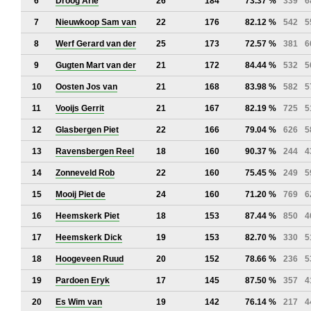
6
Droog Arie
26
184
73.37 %
339
6
7
Nieuwkoop Sam van
22
176
82.12 %
542
5
8
Werf Gerard van der
25
173
72.57 %
381
6
9
Gugten Mart van der
21
172
84.44 %
532
5
10
Oosten Jos van
21
168
83.98 %
582
5
11
Vooijs Gerrit
21
167
82.19 %
725
5
12
Glasbergen Piet
22
166
79.04 %
626
5
13
Ravensbergen Reel
18
160
90.37 %
244
4
14
Zonneveld Rob
22
160
75.45 %
249
5
15
Mooij Piet de
24
160
71.20 %
769
6
16
Heemskerk Piet
18
153
87.44 %
850
4
17
Heemskerk Dick
19
153
82.70 %
330
5
18
Hoogeveen Ruud
20
152
78.66 %
236
5
19
Pardoen Eryk
17
145
87.50 %
357
4
20
Es Wim van
19
142
76.14 %
217
4