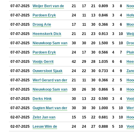
07-07-2025
Weijer Bert van de
21
17
21
0.809
3
8
Noo
07-07-2025
Pardoen Eryk
24
11
13
0.846
3
4
Hof
07-07-2025
Droog Arie
17
11
30
0.366
3
6
Moo
07-07-2025
Heemskerk Dick
21
21
23
0.913
3
10
Weij
07-07-2025
Nieuwkoop Sam van
30
30
20
1.500
5
10
Droo
07-07-2025
Pardoen Eryk
24
17
30
0.566
4
7
Plui
07-07-2025
Vooijs Gerrit
42
29
28
1.035
6
6
Hee
07-07-2025
Ouwersloot Sjaak
24
22
30
0.733
4
9
Zan
07-07-2025
Werf Gerard van der
21
11
30
0.366
2
5
Hoo
07-07-2025
Nieuwkoop Sam van
30
26
30
0.866
5
8
Hoo
07-07-2025
Derks Hink
30
13
22
0.590
3
4
Vooi
07-07-2025
Gugten Mart van der
30
30
30
1.000
5
10
Werf
02-07-2025
Zelst Jan van
15
15
22
0.681
3
10
Hoo
02-07-2025
Leeuw Wim de
24
24
27
0.888
5
10
Vooi