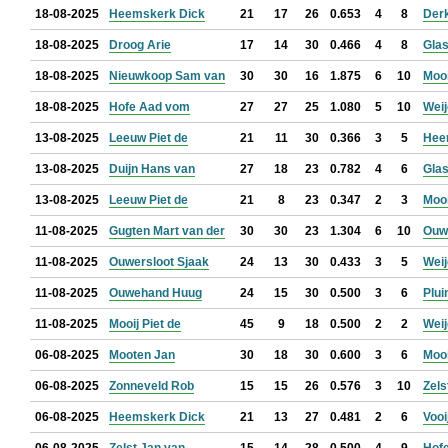
18-08-2025
Heemskerk Dick
21
17
26
0.653
4
8
Der
18-08-2025
Droog Arie
17
14
30
0.466
4
8
Glas
18-08-2025
Nieuwkoop Sam van
30
30
16
1.875
6
10
Mooi
18-08-2025
Hofe Aad vom
27
27
25
1.080
5
10
Weij
13-08-2025
Leeuw Piet de
21
11
30
0.366
3
5
Hee
13-08-2025
Duijn Hans van
27
18
23
0.782
4
6
Glas
13-08-2025
Leeuw Piet de
21
8
23
0.347
2
3
Mooi
11-08-2025
Gugten Mart van der
30
30
23
1.304
6
10
Ouwe
11-08-2025
Ouwersloot Sjaak
24
13
30
0.433
3
5
Weij
11-08-2025
Ouwehand Huug
24
15
30
0.500
3
6
Plui
11-08-2025
Mooij Piet de
45
9
18
0.500
2
2
Weij
06-08-2025
Mooten Jan
30
18
30
0.600
3
6
Mooi
06-08-2025
Zonneveld Rob
15
15
26
0.576
3
10
Zels
06-08-2025
Heemskerk Dick
21
13
27
0.481
2
6
Vooi