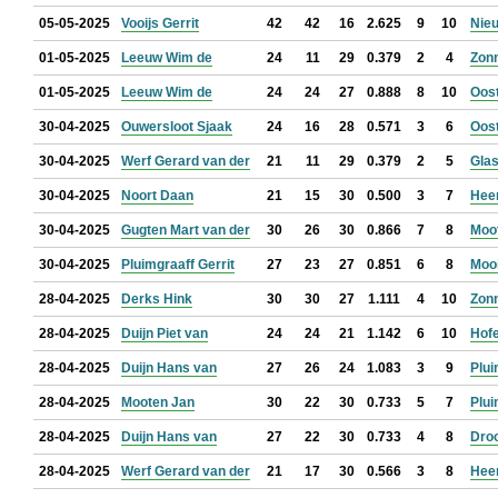
05-05-2025
Vooijs Gerrit
42
42
16
2.625
9
10
Nie
01-05-2025
Leeuw Wim de
24
11
29
0.379
2
4
Zon
01-05-2025
Leeuw Wim de
24
24
27
0.888
8
10
Oos
30-04-2025
Ouwersloot Sjaak
24
16
28
0.571
3
6
Oos
30-04-2025
Werf Gerard van der
21
11
29
0.379
2
5
Glas
30-04-2025
Noort Daan
21
15
30
0.500
3
7
Hee
30-04-2025
Gugten Mart van der
30
26
30
0.866
7
8
Moo
30-04-2025
Pluimgraaff Gerrit
27
23
27
0.851
6
8
Mooi
28-04-2025
Derks Hink
30
30
27
1.111
4
10
Zon
28-04-2025
Duijn Piet van
24
24
21
1.142
6
10
Hof
28-04-2025
Duijn Hans van
27
26
24
1.083
3
9
Plui
28-04-2025
Mooten Jan
30
22
30
0.733
5
7
Plui
28-04-2025
Duijn Hans van
27
22
30
0.733
4
8
Droo
28-04-2025
Werf Gerard van der
21
17
30
0.566
3
8
Hee