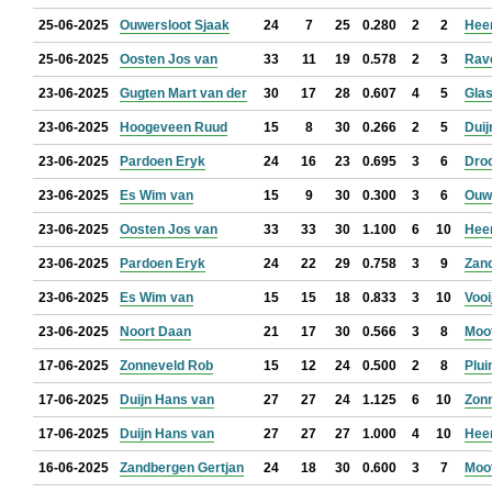
25-06-2025
Ouwersloot Sjaak
24
7
25
0.280
2
2
Hee
25-06-2025
Oosten Jos van
33
11
19
0.578
2
3
Rav
23-06-2025
Gugten Mart van der
30
17
28
0.607
4
5
Glas
23-06-2025
Hoogeveen Ruud
15
8
30
0.266
2
5
Duij
23-06-2025
Pardoen Eryk
24
16
23
0.695
3
6
Droo
23-06-2025
Es Wim van
15
9
30
0.300
3
6
Ouwe
23-06-2025
Oosten Jos van
33
33
30
1.100
6
10
Hee
23-06-2025
Pardoen Eryk
24
22
29
0.758
3
9
Zan
23-06-2025
Es Wim van
15
15
18
0.833
3
10
Vooi
23-06-2025
Noort Daan
21
17
30
0.566
3
8
Moo
17-06-2025
Zonneveld Rob
15
12
24
0.500
2
8
Plui
17-06-2025
Duijn Hans van
27
27
24
1.125
6
10
Zon
17-06-2025
Duijn Hans van
27
27
27
1.000
4
10
Hee
16-06-2025
Zandbergen Gertjan
24
18
30
0.600
3
7
Moo