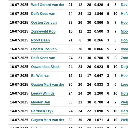
16-07-2025
Werf Gerard van der
21
12
28
0.428
4
5
Rav
16-07-2025
Delft Kees van
24
24
13
1.846
9
10
Hof
16-07-2025
Oosten Jos van
33
26
30
0.866
5
7
Hoo
16-07-2025
Zonneveld Rob
15
11
22
0.500
3
7
Mooi
16-07-2025
Noort Daan
21
8
30
0.266
3
3
Hoo
16-07-2025
Oosten Jos van
33
26
30
0.866
5
7
Vooi
16-07-2025
Delft Kees van
24
21
30
0.700
5
8
Zon
16-07-2025
Ouwersloot Sjaak
24
24
26
0.923
5
10
Duij
16-07-2025
Es Wim van
15
11
17
0.647
3
7
Hoo
16-07-2025
Gugten Mart van der
30
20
24
0.833
3
6
Lee
16-07-2025
Leeuw Wim de
24
24
20
1.200
6
10
Hof
14-07-2025
Mooten Jan
30
21
30
0.700
4
7
Weij
14-07-2025
Pardoen Eryk
24
24
22
1.090
5
10
Der
14-07-2025
Gugten Mart van der
30
30
28
1.071
4
10
Weij