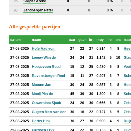
35
Snijder Arend
0
0
0 %
0
36
Zandbergen Peter
0
0
0 %
0
Alle gespeelde partijen
datum
naam
tcar
gcar
brt
moy
hs
pnt
naa
27-08-2025
Hofe Aad vom
27
22
27
0.814
4
8
Hee
27-08-2025
Leeuw Wim de
24
24
21
1.142
5
10
Glas
27-08-2025
Hoogeveen Ruud
15
12
25
0.480
5
8
Vooi
27-08-2025
Ravensbergen Reel
15
11
27
0.407
3
7
Sch
27-08-2025
Mooten Jan
30
24
28
0.857
3
8
Hoo
27-08-2025
Mooij Piet de
45
39
30
1.300
6
8
Sch
27-08-2025
Ouwersloot Sjaak
24
20
30
0.666
6
8
Zels
27-08-2025
Gugten Mart van der
30
16
22
0.727
6
5
Zels
27-08-2025
Derks Hink
30
27
30
0.900
4
9
Duij
25-08-2025
Pardoen Eryk
24
22
30
0.733
4
9
Gugt