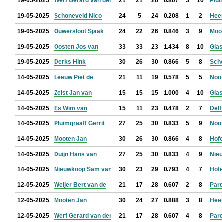
19-05-2025
Werf Gerard van der
21
21
26
0.807
3
10
Plui
19-05-2025
Schoneveld Nico
24
5
24
0.208
1
2
Hee
19-05-2025
Ouwersloot Sjaak
24
22
26
0.846
3
9
Moo
19-05-2025
Oosten Jos van
33
33
23
1.434
8
10
Glas
19-05-2025
Derks Hink
30
26
30
0.866
5
8
Sch
14-05-2025
Leeuw Piet de
21
11
19
0.578
5
5
Noo
14-05-2025
Zelst Jan van
15
15
15
1.000
4
10
Glas
14-05-2025
Es Wim van
15
11
23
0.478
2
7
Delf
14-05-2025
Pluimgraaff Gerrit
27
25
30
0.833
5
9
Noo
14-05-2025
Mooten Jan
30
26
30
0.866
4
8
Hof
14-05-2025
Duijn Hans van
27
25
30
0.833
4
9
Nie
14-05-2025
Nieuwkoop Sam van
30
23
29
0.793
4
7
Hof
12-05-2025
Weijer Bert van de
21
17
28
0.607
2
8
Par
12-05-2025
Mooten Jan
30
24
27
0.888
3
8
Hee
12-05-2025
Werf Gerard van der
21
17
28
0.607
4
8
Par