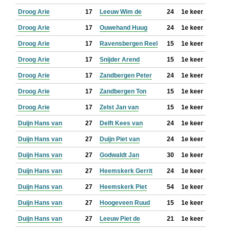
Droog Arie
17
Leeuw Wim de
24
1e keer
Droog Arie
17
Ouwehand Huug
24
1e keer
Droog Arie
17
Ravensbergen Reel
15
1e keer
Droog Arie
17
Snijder Arend
15
1e keer
Droog Arie
17
Zandbergen Peter
24
1e keer
Droog Arie
17
Zandbergen Ton
15
1e keer
Droog Arie
17
Zelst Jan van
15
1e keer
Duijn Hans van
27
Delft Kees van
24
1e keer
Duijn Hans van
27
Duijn Piet van
24
1e keer
Duijn Hans van
27
Godwaldt Jan
30
1e keer
Duijn Hans van
27
Heemskerk Gerrit
24
1e keer
Duijn Hans van
27
Heemskerk Piet
54
1e keer
Duijn Hans van
27
Hoogeveen Ruud
15
1e keer
Duijn Hans van
27
Leeuw Piet de
21
1e keer