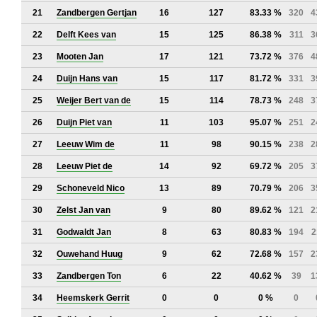
21
Zandbergen Gertjan
16
127
83.33 %
320
4
22
Delft Kees van
15
125
86.38 %
311
3
23
Mooten Jan
17
121
73.72 %
376
4
24
Duijn Hans van
15
117
81.72 %
331
3
25
Weijer Bert van de
15
114
78.73 %
248
3
26
Duijn Piet van
11
103
95.07 %
251
2
27
Leeuw Wim de
11
98
90.15 %
238
2
28
Leeuw Piet de
14
92
69.72 %
205
3
29
Schoneveld Nico
13
89
70.79 %
206
3
30
Zelst Jan van
9
80
89.62 %
121
2
31
Godwaldt Jan
8
63
80.83 %
194
2
32
Ouwehand Huug
9
62
72.68 %
157
2
33
Zandbergen Ton
6
22
40.62 %
39
1
34
Heemskerk Gerrit
0
0
0 %
0