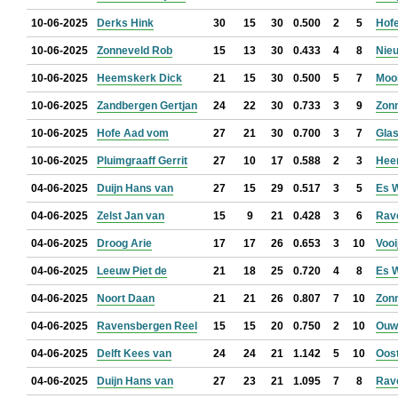
10-06-2025
Derks Hink
30
15
30
0.500
2
5
Hof
10-06-2025
Zonneveld Rob
15
13
30
0.433
4
8
Nie
10-06-2025
Heemskerk Dick
21
15
30
0.500
5
7
Mooi
10-06-2025
Zandbergen Gertjan
24
22
30
0.733
3
9
Zon
10-06-2025
Hofe Aad vom
27
21
30
0.700
3
7
Glas
10-06-2025
Pluimgraaff Gerrit
27
10
17
0.588
2
3
Hee
04-06-2025
Duijn Hans van
27
15
29
0.517
3
5
Es 
04-06-2025
Zelst Jan van
15
9
21
0.428
3
6
Rav
04-06-2025
Droog Arie
17
17
26
0.653
3
10
Vooi
04-06-2025
Leeuw Piet de
21
18
25
0.720
4
8
Es 
04-06-2025
Noort Daan
21
21
26
0.807
7
10
Zon
04-06-2025
Ravensbergen Reel
15
15
20
0.750
2
10
Ouwe
04-06-2025
Delft Kees van
24
24
21
1.142
5
10
Oos
04-06-2025
Duijn Hans van
27
23
21
1.095
7
8
Rav