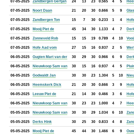
07-05-2025
Zandbergen Gertjan
24
13
23
0.565
4
5
Hee
07-05-2025
Noort Daan
21
20
30
0.666
5
9
Glas
07-05-2025
Zandbergen Ton
15
7
30
0.233
1
4
Hof
07-05-2025
Mooij Piet de
45
34
30
1.133
4
7
Der
07-05-2025
Zonneveld Rob
15
15
19
0.789
4
10
Vooi
07-05-2025
Hofe Aad vom
27
15
16
0.937
2
5
Werf
06-05-2025
Gugten Mart van der
30
29
30
0.966
6
9
Der
06-05-2025
Nieuwkoop Sam van
30
15
16
0.937
4
5
Plui
06-05-2025
Godwaldt Jan
30
30
23
1.304
5
10
Nie
06-05-2025
Heemskerk Dick
21
20
30
0.666
3
9
Hof
06-05-2025
Leeuw Piet de
21
14
30
0.466
3
6
Hof
06-05-2025
Nieuwkoop Sam van
30
23
23
1.000
4
7
Hee
05-05-2025
Nieuwkoop Sam van
30
30
29
1.034
6
10
Zan
05-05-2025
Derks Hink
30
25
30
0.833
4
8
Zan
05-05-2025
Mooij Piet de
45
44
30
1.466
6
9
Ouwe