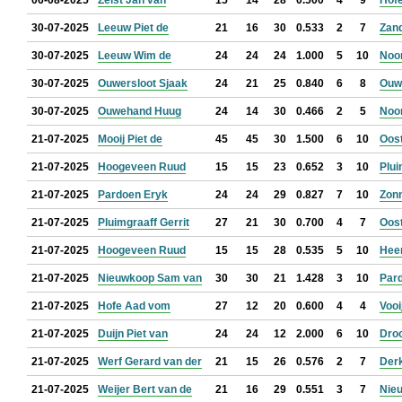
06-08-2025
Zelst Jan van
15
14
28
0.500
4
9
Hof
30-07-2025
Leeuw Piet de
21
16
30
0.533
2
7
Zan
30-07-2025
Leeuw Wim de
24
24
24
1.000
5
10
Noo
30-07-2025
Ouwersloot Sjaak
24
21
25
0.840
6
8
Ouw
30-07-2025
Ouwehand Huug
24
14
30
0.466
2
5
Noo
21-07-2025
Mooij Piet de
45
45
30
1.500
6
10
Oos
21-07-2025
Hoogeveen Ruud
15
15
23
0.652
3
10
Plui
21-07-2025
Pardoen Eryk
24
24
29
0.827
7
10
Zon
21-07-2025
Pluimgraaff Gerrit
27
21
30
0.700
4
7
Oos
21-07-2025
Hoogeveen Ruud
15
15
28
0.535
5
10
Hee
21-07-2025
Nieuwkoop Sam van
30
30
21
1.428
3
10
Par
21-07-2025
Hofe Aad vom
27
12
20
0.600
4
4
Vooi
21-07-2025
Duijn Piet van
24
24
12
2.000
6
10
Droo
21-07-2025
Werf Gerard van der
21
15
26
0.576
2
7
Der
21-07-2025
Weijer Bert van de
21
16
29
0.551
3
7
Nie