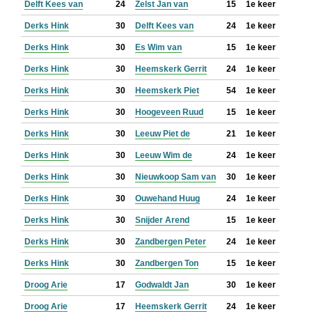
Delft Kees van
24
Zelst Jan van
15
1e keer
Derks Hink
30
Delft Kees van
24
1e keer
Derks Hink
30
Es Wim van
15
1e keer
Derks Hink
30
Heemskerk Gerrit
24
1e keer
Derks Hink
30
Heemskerk Piet
54
1e keer
Derks Hink
30
Hoogeveen Ruud
15
1e keer
Derks Hink
30
Leeuw Piet de
21
1e keer
Derks Hink
30
Leeuw Wim de
24
1e keer
Derks Hink
30
Nieuwkoop Sam van
30
1e keer
Derks Hink
30
Ouwehand Huug
24
1e keer
Derks Hink
30
Snijder Arend
15
1e keer
Derks Hink
30
Zandbergen Peter
24
1e keer
Derks Hink
30
Zandbergen Ton
15
1e keer
Droog Arie
17
Godwaldt Jan
30
1e keer
Droog Arie
17
Heemskerk Gerrit
24
1e keer