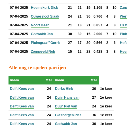
07-04-2025
Heemskerk Dick
21
21
19
1.105
8
10
Zan
07-04-2025
Ouwersloot Sjaak
24
21
30
0.700
4
8
Werf
07-04-2025
Noort Daan
21
18
21
0.857
4
8
Es 
07-04-2025
Godwaldt Jan
30
30
15
2.000
7
10
Plui
07-04-2025
Pluimgraaff Gerrit
27
17
30
0.566
2
6
Hof
07-04-2025
Zonneveld Rob
15
12
28
0.428
3
8
Hee
Alle nog te spelen partijen
naam
tcar
naam
tcar
Delft Kees van
24
Derks Hink
30
1e keer
Delft Kees van
24
Duijn Hans van
27
1e keer
Delft Kees van
24
Duijn Piet van
24
1e keer
Delft Kees van
24
Glasbergen Piet
36
1e keer
Delft Kees van
24
Godwaldt Jan
30
1e keer