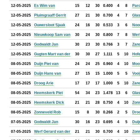
12-05-2025
Es Wim van
15
12
30
0.400
4
8
Par
12-05-2025
Pluimgraaff Gerrit
27
21
30
0.700
4
7
Glas
12-05-2025
Ouwersloot Sjaak
24
16
30
0.533
3
6
Noo
12-05-2025
Nieuwkoop Sam van
30
24
30
0.800
7
8
Werf
12-05-2025
Godwaldt Jan
30
23
30
0.766
3
7
Zan
12-05-2025
Gugten Mart van der
30
30
27
1.111
5
10
Hof
08-05-2025
Duijn Piet van
24
24
25
0.960
4
10
Mooi
08-05-2025
Duijn Hans van
27
15
15
1.000
5
5
Vooi
08-05-2025
Droog Arie
17
17
17
1.000
5
10
Zan
08-05-2025
Heemskerk Piet
54
34
23
1.478
13
6
Glas
08-05-2025
Heemskerk Dick
21
21
28
0.750
4
10
Zon
08-05-2025
Zonneveld Rob
15
8
30
0.266
2
5
Droo
07-05-2025
Godwaldt Jan
30
16
23
0.695
4
5
Duij
07-05-2025
Werf Gerard van der
21
21
30
0.700
4
10
Zon