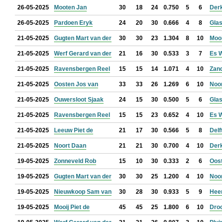
26-05-2025
Mooten Jan
30
18
24
0.750
5
6
Der
26-05-2025
Pardoen Eryk
24
20
30
0.666
4
8
Glas
21-05-2025
Gugten Mart van der
30
30
23
1.304
8
10
Mooi
21-05-2025
Werf Gerard van der
21
16
30
0.533
3
7
Es 
21-05-2025
Ravensbergen Reel
15
15
14
1.071
4
10
Zan
21-05-2025
Oosten Jos van
33
33
26
1.269
6
10
Noo
21-05-2025
Ouwersloot Sjaak
24
15
30
0.500
5
6
Glas
21-05-2025
Ravensbergen Reel
15
15
23
0.652
4
10
Es 
21-05-2025
Leeuw Piet de
21
17
30
0.566
5
8
Delf
21-05-2025
Noort Daan
21
21
30
0.700
4
10
Der
19-05-2025
Zonneveld Rob
15
10
30
0.333
2
6
Oos
19-05-2025
Gugten Mart van der
30
30
25
1.200
4
10
Noo
19-05-2025
Nieuwkoop Sam van
30
28
30
0.933
5
9
Hee
19-05-2025
Mooij Piet de
45
45
25
1.800
6
10
Droo