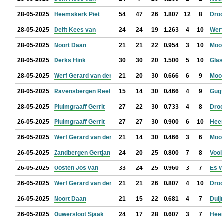
28-05-2025
Heemskerk Piet
54
47
26
1.807
12
8
Droo
28-05-2025
Delft Kees van
24
24
19
1.263
4
10
Werf
28-05-2025
Noort Daan
21
21
22
0.954
3
10
Mooi
28-05-2025
Derks Hink
30
30
20
1.500
5
10
Glas
28-05-2025
Werf Gerard van der
21
20
30
0.666
6
9
Moo
28-05-2025
Ravensbergen Reel
15
14
30
0.466
4
9
Gugt
28-05-2025
Pluimgraaff Gerrit
27
22
30
0.733
4
8
Droo
26-05-2025
Pluimgraaff Gerrit
27
27
30
0.900
6
10
Hee
26-05-2025
Werf Gerard van der
21
14
30
0.466
3
6
Mooi
26-05-2025
Zandbergen Gertjan
24
20
25
0.800
7
8
Vooi
26-05-2025
Oosten Jos van
33
24
25
0.960
3
7
Es 
26-05-2025
Werf Gerard van der
21
21
26
0.807
4
10
Droo
26-05-2025
Noort Daan
21
15
22
0.681
4
7
Duij
26-05-2025
Ouwersloot Sjaak
24
17
28
0.607
3
7
Hee