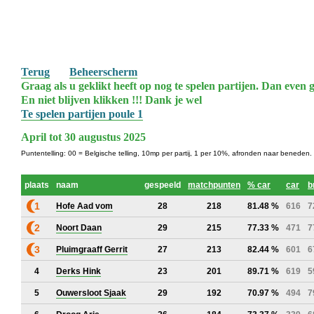
Terug
Beheerscherm
Graag als u geklikt heeft op nog te spelen partijen. Dan even g
En niet blijven klikken !!! Dank je wel
Te spelen partijen poule 1
April tot 30 augustus 2025
Puntentelling: 00 = Belgische telling, 10mp per partij, 1 per 10%, afronden naar beneden.
plaats
naam
gespeeld
matchpunten
% car
car
b
1
Hofe Aad vom
28
218
81.48 %
616
7
2
Noort Daan
29
215
77.33 %
471
7
3
Pluimgraaff Gerrit
27
213
82.44 %
601
6
4
Derks Hink
23
201
89.71 %
619
5
5
Ouwersloot Sjaak
29
192
70.97 %
494
7