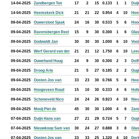
14-04-2025
Zandbergen Ton
17
2
15
0.133
1
1
Duij
14-04-2025
Heemskerk Dick
21
21
22
0.954
4
10
Hee
09-04-2025
Ouwersloot Sjaak
24
16
30
0.533
5
6
Hoo
09-04-2025
Ravensbergen Reel
15
9
30
0.300
1
6
Glas
09-04-2025
Godwaldt Jan
30
30
30
1.000
6
10
Vooi
09-04-2025
Werf Gerard van der
21
21
12
1.750
6
10
Leeu
09-04-2025
Ouwehand Huug
24
9
30
0.300
2
3
Delf
09-04-2025
Droog Arie
21
5
27
0.185
2
2
Gugt
09-04-2025
Oosten Jos van
33
23
30
0.766
5
6
Hee
09-04-2025
Hoogeveen Ruud
15
10
30
0.333
4
6
Hof
09-04-2025
Schoneveld Nico
24
24
26
0.923
4
10
Nie
09-04-2025
Mooij Piet de
45
30
30
1.000
4
6
Zan
07-04-2025
Duijn Hans van
27
21
29
0.724
5
7
Gugt
07-04-2025
Nieuwkoop Sam van
30
24
27
0.888
3
8
Glas
07-04-2025
Oosten Jos van
33
33
25
1.320
4
10
Der