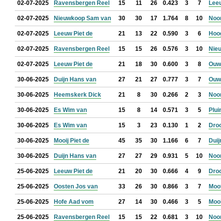
02-07-2025
Ravensbergen Reel
15
11
26
0.423
3
7
Lee
02-07-2025
Nieuwkoop Sam van
30
30
17
1.764
8
10
Noo
02-07-2025
Leeuw Piet de
21
13
22
0.590
3
6
Hoo
02-07-2025
Ravensbergen Reel
15
15
26
0.576
3
10
Nie
02-07-2025
Leeuw Piet de
21
18
30
0.600
3
8
Ouwe
30-06-2025
Duijn Hans van
27
21
27
0.777
3
7
Ouwe
30-06-2025
Heemskerk Dick
21
8
30
0.266
2
3
Noo
30-06-2025
Es Wim van
15
8
14
0.571
3
5
Plui
30-06-2025
Es Wim van
15
3
23
0.130
1
2
Droo
30-06-2025
Mooij Piet de
45
35
30
1.166
6
7
Duij
30-06-2025
Duijn Hans van
27
27
29
0.931
5
10
Noo
25-06-2025
Leeuw Piet de
21
20
30
0.666
4
9
Droo
25-06-2025
Oosten Jos van
33
26
30
0.866
3
7
Moo
25-06-2025
Hofe Aad vom
27
14
30
0.466
3
5
Mooi
25-06-2025
Ravensbergen Reel
15
15
22
0.681
3
10
Noo