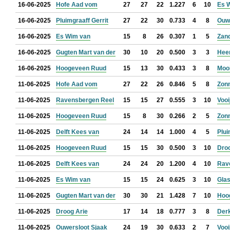
16-06-2025
Hofe Aad vom
27
27
22
1.227
6
10
Es 
16-06-2025
Pluimgraaff Gerrit
27
22
30
0.733
4
8
Ouwe
16-06-2025
Es Wim van
15
8
26
0.307
1
5
Zan
16-06-2025
Gugten Mart van der
30
10
20
0.500
3
3
Hee
16-06-2025
Hoogeveen Ruud
15
13
30
0.433
3
8
Mooi
11-06-2025
Hofe Aad vom
27
22
26
0.846
5
8
Zon
11-06-2025
Ravensbergen Reel
15
15
27
0.555
3
10
Vooi
11-06-2025
Hoogeveen Ruud
15
8
30
0.266
2
5
Zon
11-06-2025
Delft Kees van
24
14
14
1.000
4
5
Plui
11-06-2025
Hoogeveen Ruud
15
15
30
0.500
3
10
Droo
11-06-2025
Delft Kees van
24
24
20
1.200
4
10
Rav
11-06-2025
Es Wim van
15
15
24
0.625
3
10
Glas
11-06-2025
Gugten Mart van der
30
30
21
1.428
7
10
Hoo
11-06-2025
Droog Arie
17
14
18
0.777
3
8
Der
11-06-2025
Ouwersloot Sjaak
24
19
30
0.633
2
7
Vooi