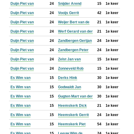
Duijn Piet van
24
Snijder Arend
15
1e keer
Duijn Piet van
24
Vooijs Gerrit
42
1e keer
Duijn Piet van
24
Weijer Bert van de
21
1e keer
Duijn Piet van
24
Werf Gerard van der
21
1e keer
Duijn Piet van
24
Zandbergen Gertjan
24
1e keer
Duijn Piet van
24
Zandbergen Peter
24
1e keer
Duijn Piet van
24
Zelst Jan van
15
1e keer
Duijn Piet van
24
Zonneveld Rob
15
1e keer
Es Wim van
15
Derks Hink
30
1e keer
Es Wim van
15
Godwaldt Jan
30
1e keer
Es Wim van
15
Gugten Mart van der
30
1e keer
Es Wim van
15
Heemskerk Dick
21
1e keer
Es Wim van
15
Heemskerk Gerrit
24
1e keer
Es Wim van
15
Heemskerk Piet
54
1e keer
Es Wim van
15
Leeuw Wim de
24
1e keer