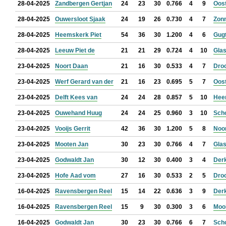
28-04-2025
Zandbergen Gertjan
24
23
30
0.766
4
9
Oos
28-04-2025
Ouwersloot Sjaak
24
19
26
0.730
4
7
Zon
28-04-2025
Heemskerk Piet
54
36
30
1.200
4
6
Gugt
28-04-2025
Leeuw Piet de
21
21
29
0.724
4
10
Glas
23-04-2025
Noort Daan
21
16
30
0.533
4
7
Droo
23-04-2025
Werf Gerard van der
21
16
23
0.695
5
7
Oos
23-04-2025
Delft Kees van
24
24
28
0.857
5
10
Hee
23-04-2025
Ouwehand Huug
24
24
25
0.960
3
10
Sch
23-04-2025
Vooijs Gerrit
42
36
30
1.200
5
8
Noo
23-04-2025
Mooten Jan
30
23
30
0.766
4
7
Glas
23-04-2025
Godwaldt Jan
30
12
30
0.400
3
4
Der
23-04-2025
Hofe Aad vom
27
16
30
0.533
2
5
Droo
16-04-2025
Ravensbergen Reel
15
14
22
0.636
3
9
Der
16-04-2025
Ravensbergen Reel
15
9
30
0.300
3
6
Mooi
16-04-2025
Godwaldt Jan
30
23
30
0.766
6
7
Sch