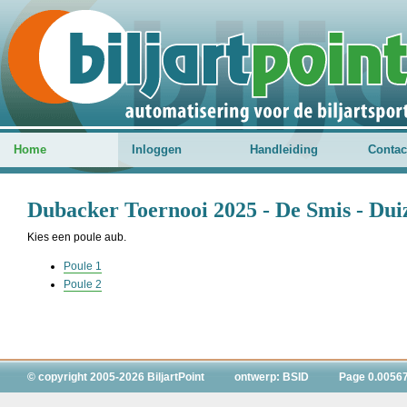
Home
Inloggen
Handleiding
Contac
Dubacker Toernooi 2025 - De Smis - Dui
Kies een poule aub.
Poule 1
Poule 2
© copyright 2005-2026 BiljartPoint
ontwerp: BSID
Page 0.0056