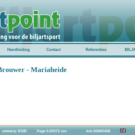
Handleiding
Contact
Referenties
BILJ
 Brouwer - Mariaheide
ontwerp: BSID
Page 0.00572 sec
kvk 60885408