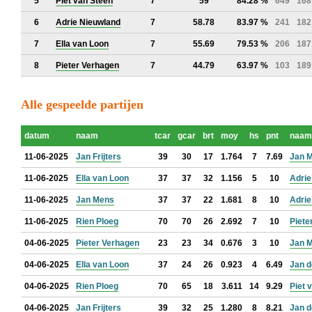
5
Piet van Steen
7
59
84.28 %
649
168
6
Adrie Nieuwland
7
58.78
83.97 %
241
182
7
Ella van Loon
7
55.69
79.53 %
206
187
8
Pieter Verhagen
7
44.79
63.97 %
103
189
Alle gespeelde partijen
datum
naam
tcar
gcar
brt
moy
hs
pnt
naam
11-06-2025
Jan Frijters
39
30
17
1.764
7
7.69
Jan 
11-06-2025
Ella van Loon
37
37
32
1.156
5
10
Adrie
11-06-2025
Jan Mens
37
37
22
1.681
8
10
Adrie
11-06-2025
Rien Ploeg
70
70
26
2.692
7
10
Piete
04-06-2025
Pieter Verhagen
23
23
34
0.676
3
10
Jan 
04-06-2025
Ella van Loon
37
24
26
0.923
4
6.49
Jan d
04-06-2025
Rien Ploeg
70
65
18
3.611
14
9.29
Piet 
04-06-2025
Jan Frijters
39
32
25
1.280
8
8.21
Jan d