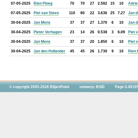
07-05-2025
Rien Ploeg
70
70
27
2.592
15
10
Adrie
07-05-2025
Piet van Steen
110
80
22
3.636
25
7.27
Jan d
30-04-2025
Jan Mens
37
37
27
1.370
6
10
Jan d
30-04-2025
Pieter Verhagen
23
14
26
0.538
3
6.09
Piet 
30-04-2025
Jan Mens
37
37
20
1.850
6
10
Piet 
30-04-2025
Jan den Hollander
45
45
26
1.730
9
10
Rien 
© copyright 2005-2026 BiljartPoint
ontwerp: BSID
Page 0.4919