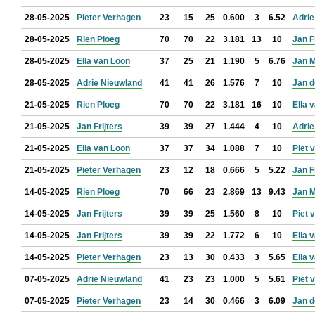
28-05-2025
Pieter Verhagen
23
15
25
0.600
3
6.52
Adrie
28-05-2025
Rien Ploeg
70
70
22
3.181
13
10
Jan F
28-05-2025
Ella van Loon
37
25
21
1.190
5
6.76
Jan 
28-05-2025
Adrie Nieuwland
41
41
26
1.576
7
10
Jan d
21-05-2025
Rien Ploeg
70
70
22
3.181
16
10
Ella 
21-05-2025
Jan Frijters
39
39
27
1.444
4
10
Adrie
21-05-2025
Ella van Loon
37
37
34
1.088
7
10
Piet 
21-05-2025
Pieter Verhagen
23
12
18
0.666
5
5.22
Jan F
14-05-2025
Rien Ploeg
70
66
23
2.869
13
9.43
Jan 
14-05-2025
Jan Frijters
39
39
25
1.560
8
10
Piet 
14-05-2025
Jan Frijters
39
39
22
1.772
6
10
Ella 
14-05-2025
Pieter Verhagen
23
13
30
0.433
3
5.65
Ella 
07-05-2025
Adrie Nieuwland
41
23
23
1.000
5
5.61
Piet 
07-05-2025
Pieter Verhagen
23
14
30
0.466
3
6.09
Jan d