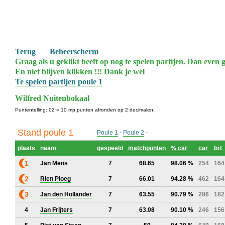
Terug
Beheerscherm
Graag als u geklikt heeft op nog te spelen partijen. Dan even g
En niet blijven klikken !!! Dank je wel
Te spelen partijen poule 1
Wilfred Nuitenbokaal
Puntentelling: 02 = 10 mp punten afronden op 2 decimalen.
Stand poule 1
Poule 1
-
Poule 2
-
plaats
naam
gespeeld
matchpunten
% car
car
brt
1
Jan Mens
7
68.65
98.06 %
254
164
2
Rien Ploeg
7
66.01
94.28 %
462
164
3
Jan den Hollander
7
63.55
90.79 %
286
182
4
Jan Frijters
7
63.08
90.10 %
246
156