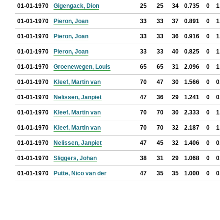
01-01-1970
Gigengack, Dion
25
25
34
0.735
0
1
01-01-1970
Pieron, Joan
33
33
37
0.891
0
1
01-01-1970
Pieron, Joan
33
33
36
0.916
0
1
01-01-1970
Pieron, Joan
33
33
40
0.825
0
1
01-01-1970
Groenewegen, Louis
65
65
31
2.096
0
1
01-01-1970
Kleef, Martin van
70
47
30
1.566
0
0
01-01-1970
Nelissen, Janpiet
47
36
29
1.241
0
0
01-01-1970
Kleef, Martin van
70
70
30
2.333
0
1
01-01-1970
Kleef, Martin van
70
70
32
2.187
0
1
01-01-1970
Nelissen, Janpiet
47
45
32
1.406
0
0
01-01-1970
Sliggers, Johan
38
31
29
1.068
0
0
01-01-1970
Putte, Nico van der
47
35
35
1.000
0
0