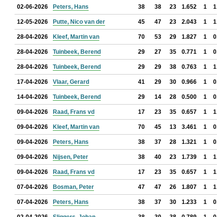
02-06-2026
Peters, Hans
38
38
23
1.652
1
1
12-05-2026
Putte, Nico van der
45
47
23
2.043
1
1
28-04-2026
Kleef, Martin van
70
53
29
1.827
1
0
28-04-2026
Tuinbeek, Berend
29
27
35
0.771
1
0
28-04-2026
Tuinbeek, Berend
29
29
38
0.763
1
1
17-04-2026
Vlaar, Gerard
41
29
30
0.966
1
0
14-04-2026
Tuinbeek, Berend
29
14
28
0.500
1
0
09-04-2026
Raad, Frans vd
17
23
35
0.657
1
1
09-04-2026
Kleef, Martin van
70
45
13
3.461
1
0
09-04-2026
Peters, Hans
38
37
28
1.321
1
0
09-04-2026
Nijsen, Peter
38
40
23
1.739
1
1
09-04-2026
Raad, Frans vd
17
23
35
0.657
1
1
07-04-2026
Bosman, Peter
47
47
26
1.807
1
1
07-04-2026
Peters, Hans
38
37
30
1.233
1
0