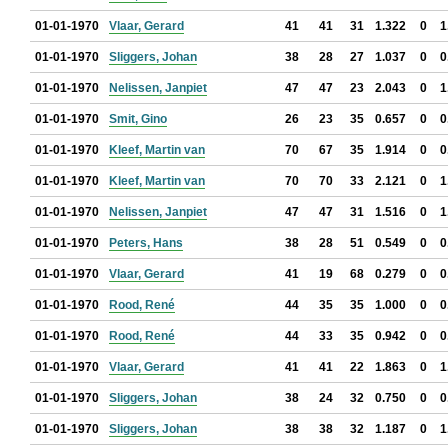
01-01-1970
Vlaar, Gerard
41
41
31
1.322
0
1
01-01-1970
Sliggers, Johan
38
28
27
1.037
0
0
01-01-1970
Nelissen, Janpiet
47
47
23
2.043
0
1
01-01-1970
Smit, Gino
26
23
35
0.657
0
0
01-01-1970
Kleef, Martin van
70
67
35
1.914
0
0
01-01-1970
Kleef, Martin van
70
70
33
2.121
0
1
01-01-1970
Nelissen, Janpiet
47
47
31
1.516
0
1
01-01-1970
Peters, Hans
38
28
51
0.549
0
0
01-01-1970
Vlaar, Gerard
41
19
68
0.279
0
0
01-01-1970
Rood, René
44
35
35
1.000
0
0
01-01-1970
Rood, René
44
33
35
0.942
0
0
01-01-1970
Vlaar, Gerard
41
41
22
1.863
0
1
01-01-1970
Sliggers, Johan
38
24
32
0.750
0
0
01-01-1970
Sliggers, Johan
38
38
32
1.187
0
1