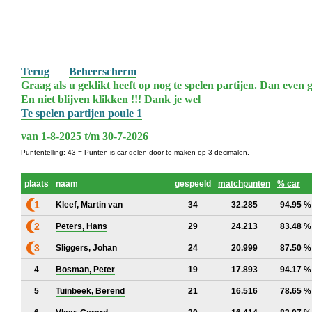
Terug
Beheerscherm
Graag als u geklikt heeft op nog te spelen partijen. Dan even g
En niet blijven klikken !!! Dank je wel
Te spelen partijen poule 1
van 1-8-2025 t/m 30-7-2026
Puntentelling: 43 = Punten is car delen door te maken op 3 decimalen.
plaats
naam
gespeeld
matchpunten
% car
1
Kleef, Martin van
34
32.285
94.95 %
2
Peters, Hans
29
24.213
83.48 %
3
Sliggers, Johan
24
20.999
87.50 %
4
Bosman, Peter
19
17.893
94.17 %
5
Tuinbeek, Berend
21
16.516
78.65 %