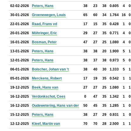
02-02-2026
Peters, Hans
38
23
38
0.605
4
0
30-01-2026
Groenewegen, Louis
65
60
34
1.764
16
0
22-01-2026
Raad, Frans vd
17
15
35
0.428
1
0
20-01-2026
Möhringer, Eric
29
27
35
0.771
4
0
16-01-2026
Bosman, Peter
47
27
25
1.080
4
0
13-01-2026
Peters, Hans
38
38
20
1.900
5
1
12-01-2026
Peters, Hans
38
37
38
0.973
5
0
06-01-2026
Bolscher, Johan van 't
38
40
30
1.333
5
1
05-01-2026
Merckens, Robert
17
19
35
0.542
1
1
19-12-2025
Beek, Hans van
27
27
25
1.080
1
1
16-12-2025
Verdonkschot, Cees
0
47
35
1.342
1
0
16-12-2025
Oudewetering, Hans van der
50
45
35
1.285
1
0
15-12-2025
Peters, Hans
38
27
29
0.931
1
0
12-12-2025
Kleef, Martin van
70
70
28
2.500
1
1