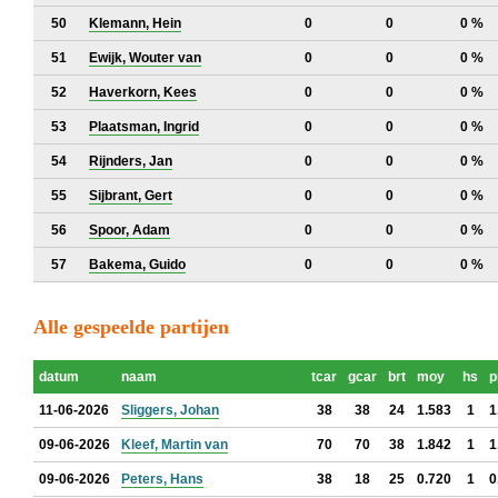
50
Klemann, Hein
0
0
0 %
51
Ewijk, Wouter van
0
0
0 %
52
Haverkorn, Kees
0
0
0 %
53
Plaatsman, Ingrid
0
0
0 %
54
Rijnders, Jan
0
0
0 %
55
Sijbrant, Gert
0
0
0 %
56
Spoor, Adam
0
0
0 %
57
Bakema, Guido
0
0
0 %
Alle gespeelde partijen
datum
naam
tcar
gcar
brt
moy
hs
p
11-06-2026
Sliggers, Johan
38
38
24
1.583
1
1
09-06-2026
Kleef, Martin van
70
70
38
1.842
1
1
09-06-2026
Peters, Hans
38
18
25
0.720
1
0