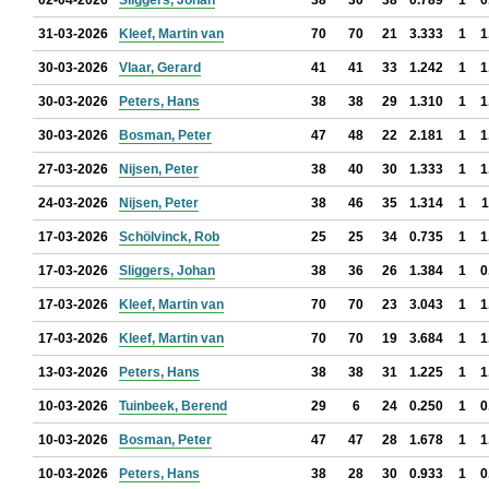
02-04-2026
Sliggers, Johan
38
30
38
0.789
1
0
31-03-2026
Kleef, Martin van
70
70
21
3.333
1
1
30-03-2026
Vlaar, Gerard
41
41
33
1.242
1
1
30-03-2026
Peters, Hans
38
38
29
1.310
1
1
30-03-2026
Bosman, Peter
47
48
22
2.181
1
1
27-03-2026
Nijsen, Peter
38
40
30
1.333
1
1
24-03-2026
Nijsen, Peter
38
46
35
1.314
1
1
17-03-2026
Schölvinck, Rob
25
25
34
0.735
1
1
17-03-2026
Sliggers, Johan
38
36
26
1.384
1
0
17-03-2026
Kleef, Martin van
70
70
23
3.043
1
1
17-03-2026
Kleef, Martin van
70
70
19
3.684
1
1
13-03-2026
Peters, Hans
38
38
31
1.225
1
1
10-03-2026
Tuinbeek, Berend
29
6
24
0.250
1
0
10-03-2026
Bosman, Peter
47
47
28
1.678
1
1
10-03-2026
Peters, Hans
38
28
30
0.933
1
0