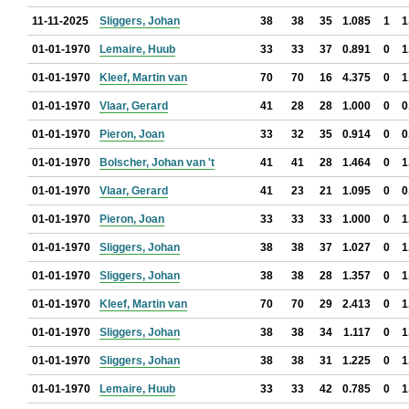
11-11-2025
Sliggers, Johan
38
38
35
1.085
1
1
01-01-1970
Lemaire, Huub
33
33
37
0.891
0
1
01-01-1970
Kleef, Martin van
70
70
16
4.375
0
1
01-01-1970
Vlaar, Gerard
41
28
28
1.000
0
0
01-01-1970
Pieron, Joan
33
32
35
0.914
0
0
01-01-1970
Bolscher, Johan van 't
41
41
28
1.464
0
1
01-01-1970
Vlaar, Gerard
41
23
21
1.095
0
0
01-01-1970
Pieron, Joan
33
33
33
1.000
0
1
01-01-1970
Sliggers, Johan
38
38
37
1.027
0
1
01-01-1970
Sliggers, Johan
38
38
28
1.357
0
1
01-01-1970
Kleef, Martin van
70
70
29
2.413
0
1
01-01-1970
Sliggers, Johan
38
38
34
1.117
0
1
01-01-1970
Sliggers, Johan
38
38
31
1.225
0
1
01-01-1970
Lemaire, Huub
33
33
42
0.785
0
1