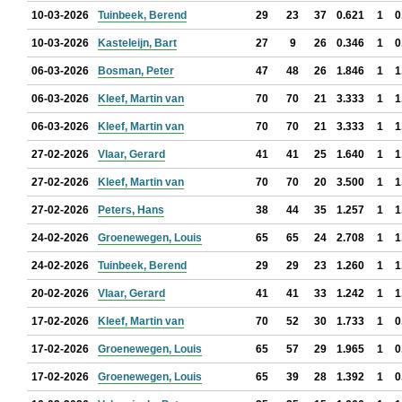
10-03-2026
Tuinbeek, Berend
29
23
37
0.621
1
0
10-03-2026
Kasteleijn, Bart
27
9
26
0.346
1
0
06-03-2026
Bosman, Peter
47
48
26
1.846
1
1
06-03-2026
Kleef, Martin van
70
70
21
3.333
1
1
06-03-2026
Kleef, Martin van
70
70
21
3.333
1
1
27-02-2026
Vlaar, Gerard
41
41
25
1.640
1
1
27-02-2026
Kleef, Martin van
70
70
20
3.500
1
1
27-02-2026
Peters, Hans
38
44
35
1.257
1
1
24-02-2026
Groenewegen, Louis
65
65
24
2.708
1
1
24-02-2026
Tuinbeek, Berend
29
29
23
1.260
1
1
20-02-2026
Vlaar, Gerard
41
41
33
1.242
1
1
17-02-2026
Kleef, Martin van
70
52
30
1.733
1
0
17-02-2026
Groenewegen, Louis
65
57
29
1.965
1
0
17-02-2026
Groenewegen, Louis
65
39
28
1.392
1
0