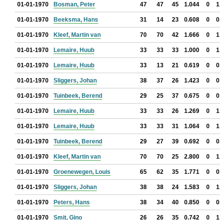
01-01-1970
Bosman, Peter
47
47
45
1.044
0
1
01-01-1970
Beeksma, Hans
31
14
23
0.608
0
0
01-01-1970
Kleef, Martin van
70
70
42
1.666
0
1
01-01-1970
Lemaire, Huub
33
33
33
1.000
0
1
01-01-1970
Lemaire, Huub
33
13
21
0.619
0
0
01-01-1970
Sliggers, Johan
38
37
26
1.423
0
0
01-01-1970
Tuinbeek, Berend
29
25
37
0.675
0
0
01-01-1970
Lemaire, Huub
33
33
26
1.269
0
1
01-01-1970
Lemaire, Huub
33
33
31
1.064
0
1
01-01-1970
Tuinbeek, Berend
29
27
39
0.692
0
0
01-01-1970
Kleef, Martin van
70
70
25
2.800
0
1
01-01-1970
Groenewegen, Louis
65
62
35
1.771
0
0
01-01-1970
Sliggers, Johan
38
38
24
1.583
0
1
01-01-1970
Peters, Hans
38
34
40
0.850
0
0
01-01-1970
Smit, Gino
26
26
35
0.742
0
1