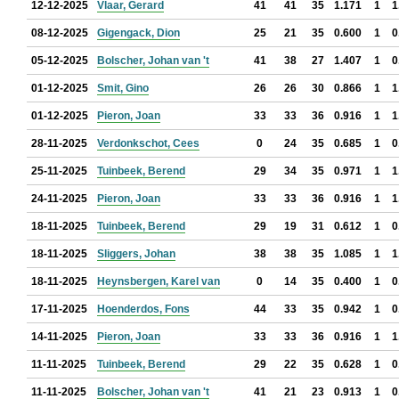
12-12-2025
Vlaar, Gerard
41
41
35
1.171
1
1
08-12-2025
Gigengack, Dion
25
21
35
0.600
1
0
05-12-2025
Bolscher, Johan van 't
41
38
27
1.407
1
0
01-12-2025
Smit, Gino
26
26
30
0.866
1
1
01-12-2025
Pieron, Joan
33
33
36
0.916
1
1
28-11-2025
Verdonkschot, Cees
0
24
35
0.685
1
0
25-11-2025
Tuinbeek, Berend
29
34
35
0.971
1
1
24-11-2025
Pieron, Joan
33
33
36
0.916
1
1
18-11-2025
Tuinbeek, Berend
29
19
31
0.612
1
0
18-11-2025
Sliggers, Johan
38
38
35
1.085
1
1
18-11-2025
Heynsbergen, Karel van
0
14
35
0.400
1
0
17-11-2025
Hoenderdos, Fons
44
33
35
0.942
1
0
14-11-2025
Pieron, Joan
33
33
36
0.916
1
1
11-11-2025
Tuinbeek, Berend
29
22
35
0.628
1
0
11-11-2025
Bolscher, Johan van 't
41
21
23
0.913
1
0