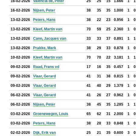
16-02-2026
Valencia de, Peter
25
25
15
1.666
1
1
16-02-2026
Nijsen, Peter
38
35
35
1.000
1
0
13-02-2026
Peters, Hans
38
22
23
0.956
1
0
13-02-2026
Kleef, Martin van
70
59
25
2.360
1
0
13-02-2026
Cann, Jacques van
33
33
37
0.891
1
1
13-02-2026
Prakke, Mark
38
29
33
0.878
1
0
10-02-2026
Kleef, Martin van
70
70
22
3.181
1
1
09-02-2026
Raad, Frans vd
17
16
35
0.457
1
0
09-02-2026
Vlaar, Gerard
41
31
38
0.815
1
0
09-02-2026
Vlaar, Gerard
41
40
29
1.379
1
0
06-02-2026
Vlaar, Gerard
41
26
27
0.962
1
0
06-02-2026
Nijsen, Peter
38
45
35
1.285
1
1
03-02-2026
Groenewegen, Louis
65
62
31
2.000
1
0
03-02-2026
Peters, Hans
38
28
33
0.848
1
0
02-02-2026
Dijk, Erik van
25
21
35
0.600
3
0