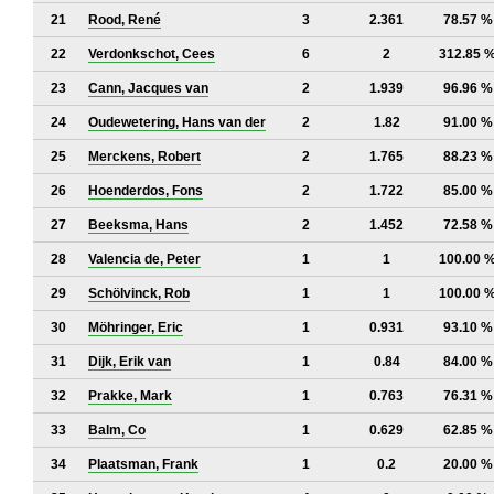
21
Rood, René
3
2.361
78.57 %
22
Verdonkschot, Cees
6
2
312.85 
23
Cann, Jacques van
2
1.939
96.96 %
24
Oudewetering, Hans van der
2
1.82
91.00 %
25
Merckens, Robert
2
1.765
88.23 %
26
Hoenderdos, Fons
2
1.722
85.00 %
27
Beeksma, Hans
2
1.452
72.58 %
28
Valencia de, Peter
1
1
100.00 
29
Schölvinck, Rob
1
1
100.00 
30
Möhringer, Eric
1
0.931
93.10 %
31
Dijk, Erik van
1
0.84
84.00 %
32
Prakke, Mark
1
0.763
76.31 %
33
Balm, Co
1
0.629
62.85 %
34
Plaatsman, Frank
1
0.2
20.00 %