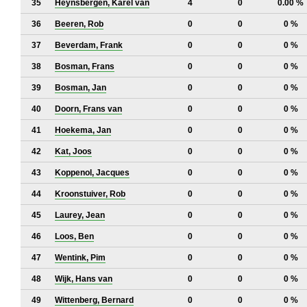
35
Heynsbergen, Karel van
4
0
0.00 %
36
Beeren, Rob
0
0
0 %
37
Beverdam, Frank
0
0
0 %
38
Bosman, Frans
0
0
0 %
39
Bosman, Jan
0
0
0 %
40
Doorn, Frans van
0
0
0 %
41
Hoekema, Jan
0
0
0 %
42
Kat, Joos
0
0
0 %
43
Koppenol, Jacques
0
0
0 %
44
Kroonstuiver, Rob
0
0
0 %
45
Laurey, Jean
0
0
0 %
46
Loos, Ben
0
0
0 %
47
Wentink, Pim
0
0
0 %
48
Wijk, Hans van
0
0
0 %
49
Wittenberg, Bernard
0
0
0 %