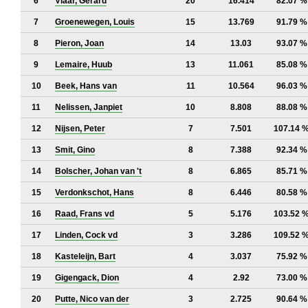
6
Vlaar, Gerard
20
16.414
82.07 %
7
Groenewegen, Louis
15
13.769
91.79 %
8
Pieron, Joan
14
13.03
93.07 %
9
Lemaire, Huub
13
11.061
85.08 %
10
Beek, Hans van
11
10.564
96.03 %
11
Nelissen, Janpiet
10
8.808
88.08 %
12
Nijsen, Peter
7
7.501
107.14 
13
Smit, Gino
8
7.388
92.34 %
14
Bolscher, Johan van 't
8
6.865
85.71 %
15
Verdonkschot, Hans
8
6.446
80.58 %
16
Raad, Frans vd
5
5.176
103.52 
17
Linden, Cock vd
3
3.286
109.52 
18
Kasteleijn, Bart
4
3.037
75.92 %
19
Gigengack, Dion
4
2.92
73.00 %
20
Putte, Nico van der
3
2.725
90.64 %