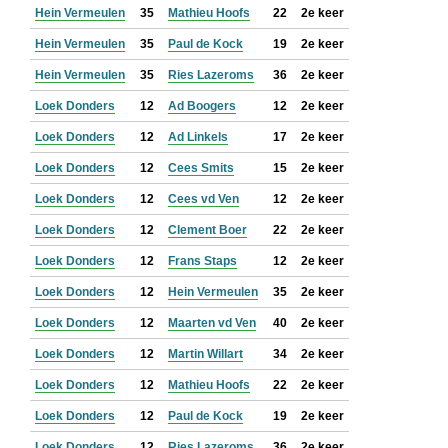
Hein Vermeulen
35
Mathieu Hoofs
22
2e keer
Hein Vermeulen
35
Paul de Kock
19
2e keer
Hein Vermeulen
35
Ries Lazeroms
36
2e keer
Loek Donders
12
Ad Boogers
12
2e keer
Loek Donders
12
Ad Linkels
17
2e keer
Loek Donders
12
Cees Smits
15
2e keer
Loek Donders
12
Cees vd Ven
12
2e keer
Loek Donders
12
Clement Boer
22
2e keer
Loek Donders
12
Frans Staps
12
2e keer
Loek Donders
12
Hein Vermeulen
35
2e keer
Loek Donders
12
Maarten vd Ven
40
2e keer
Loek Donders
12
Martin Willart
34
2e keer
Loek Donders
12
Mathieu Hoofs
22
2e keer
Loek Donders
12
Paul de Kock
19
2e keer
Loek Donders
12
Ries Lazeroms
36
2e keer