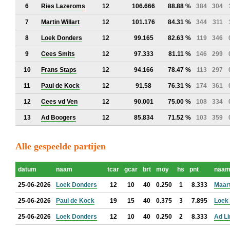
6
Ries Lazeroms
12
106.666
88.88 %
384
304
7
Martin Willart
12
101.176
84.31 %
344
311
8
Loek Donders
12
99.165
82.63 %
119
346
9
Cees Smits
12
97.333
81.11 %
146
299
10
Frans Staps
12
94.166
78.47 %
113
297
11
Paul de Kock
12
91.58
76.31 %
174
361
12
Cees vd Ven
12
90.001
75.00 %
108
334
13
Ad Boogers
12
85.834
71.52 %
103
359
Alle gespeelde partijen
datum
naam
tcar
gcar
brt
moy
hs
pnt
naa
25-06-2026
Loek Donders
12
10
40
0.250
1
8.333
Maar
25-06-2026
Paul de Kock
19
15
40
0.375
3
7.895
Loek
25-06-2026
Loek Donders
12
10
40
0.250
2
8.333
Ad Li