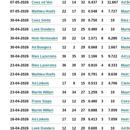
07-05-2026
Cees vd Ven
12
14
32
0.437
3
11.667
Ad B
07-05-2026
Mathieu Hoofs
22
17
31
0.548
4
7.727
Maar
30-04-2026
Cees Smits
15
15
20
0.750
3
10
Ries
30-04-2026
Loek Donders
12
12
25
0.480
4
10
Marti
30-04-2026
Hein Vermeulen
35
22
14
1.571
8
6.286
Clem
30-04-2026
Ad Boogers
12
2
29
0.068
1
1.667
Math
30-04-2026
Ries Lazeroms
36
35
30
1.166
5
9.722
Ad Li
23-04-2026
Ries Lazeroms
36
30
37
0.810
4
8.333
Maar
23-04-2026
Mathieu Hoofs
22
19
24
0.791
4
8.636
Hein
23-04-2026
Ad Linkels
17
8
15
0.533
2
4.706
Clem
23-04-2026
Martin Willart
34
34
27
1.259
5
10
Maar
23-04-2026
Frans Staps
12
12
25
0.480
3
10
Cees
23-04-2026
Martin Willart
34
24
27
0.888
3
7.059
Hein
16-04-2026
Ad Linkels
17
12
29
0.413
3
7.059
Hein
16-04-2026
Loek Donders
12
12
20
0.600
3
10
Ad B