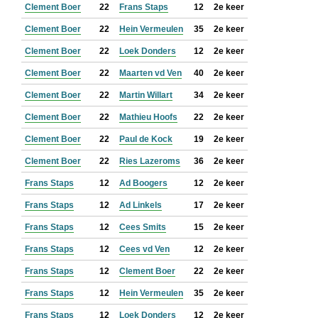
Clement Boer
22
Frans Staps
12
2e keer
Clement Boer
22
Hein Vermeulen
35
2e keer
Clement Boer
22
Loek Donders
12
2e keer
Clement Boer
22
Maarten vd Ven
40
2e keer
Clement Boer
22
Martin Willart
34
2e keer
Clement Boer
22
Mathieu Hoofs
22
2e keer
Clement Boer
22
Paul de Kock
19
2e keer
Clement Boer
22
Ries Lazeroms
36
2e keer
Frans Staps
12
Ad Boogers
12
2e keer
Frans Staps
12
Ad Linkels
17
2e keer
Frans Staps
12
Cees Smits
15
2e keer
Frans Staps
12
Cees vd Ven
12
2e keer
Frans Staps
12
Clement Boer
22
2e keer
Frans Staps
12
Hein Vermeulen
35
2e keer
Frans Staps
12
Loek Donders
12
2e keer