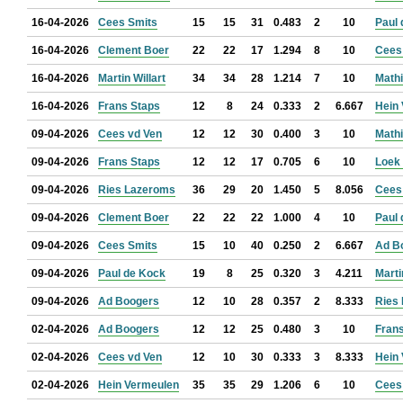
16-04-2026
Cees Smits
15
15
31
0.483
2
10
Paul
16-04-2026
Clement Boer
22
22
17
1.294
8
10
Cees
16-04-2026
Martin Willart
34
34
28
1.214
7
10
Math
16-04-2026
Frans Staps
12
8
24
0.333
2
6.667
Hein
09-04-2026
Cees vd Ven
12
12
30
0.400
3
10
Math
09-04-2026
Frans Staps
12
12
17
0.705
6
10
Loek
09-04-2026
Ries Lazeroms
36
29
20
1.450
5
8.056
Cees
09-04-2026
Clement Boer
22
22
22
1.000
4
10
Paul
09-04-2026
Cees Smits
15
10
40
0.250
2
6.667
Ad B
09-04-2026
Paul de Kock
19
8
25
0.320
3
4.211
Marti
09-04-2026
Ad Boogers
12
10
28
0.357
2
8.333
Ries
02-04-2026
Ad Boogers
12
12
25
0.480
3
10
Fran
02-04-2026
Cees vd Ven
12
10
30
0.333
3
8.333
Hein
02-04-2026
Hein Vermeulen
35
35
29
1.206
6
10
Cees