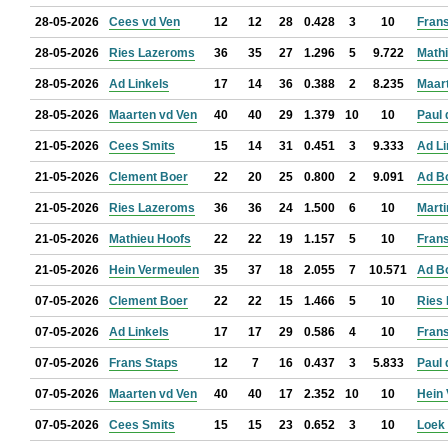
28-05-2026
Cees vd Ven
12
12
28
0.428
3
10
Fran
28-05-2026
Ries Lazeroms
36
35
27
1.296
5
9.722
Math
28-05-2026
Ad Linkels
17
14
36
0.388
2
8.235
Maar
28-05-2026
Maarten vd Ven
40
40
29
1.379
10
10
Paul
21-05-2026
Cees Smits
15
14
31
0.451
3
9.333
Ad Li
21-05-2026
Clement Boer
22
20
25
0.800
2
9.091
Ad B
21-05-2026
Ries Lazeroms
36
36
24
1.500
6
10
Marti
21-05-2026
Mathieu Hoofs
22
22
19
1.157
5
10
Fran
21-05-2026
Hein Vermeulen
35
37
18
2.055
7
10.571
Ad B
07-05-2026
Clement Boer
22
22
15
1.466
5
10
Ries
07-05-2026
Ad Linkels
17
17
29
0.586
4
10
Fran
07-05-2026
Frans Staps
12
7
16
0.437
3
5.833
Paul
07-05-2026
Maarten vd Ven
40
40
17
2.352
10
10
Hein
07-05-2026
Cees Smits
15
15
23
0.652
3
10
Loek