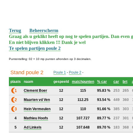
Terug
Beheerscherm
Graag als u geklikt heeft op nog te spelen partijen. Dan even g
En niet blijven klikken !!! Dank je wel
Te spelen partijen poule 2
Puntentelling: 02 = 10 mp punten afronden op 3 decimalen.
Stand poule 2
Poule 1
-
Poule 2
-
plaats
naam
gespeeld
matchpunten
% car
car
brt
1
Clement Boer
12
115
95.83 %
253
265
2
Maarten vd Ven
12
112.25
93.54 %
449
360
3
Hein Vermeulen
12
110
91.66 %
385
303
4
Mathieu Hoofs
12
107.727
89.77 %
237
301
5
Ad Linkels
12
107.648
89.70 %
183
368