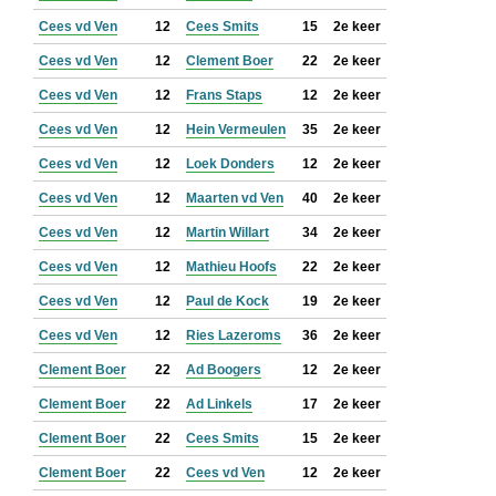
Cees vd Ven
12
Cees Smits
15
2e keer
Cees vd Ven
12
Clement Boer
22
2e keer
Cees vd Ven
12
Frans Staps
12
2e keer
Cees vd Ven
12
Hein Vermeulen
35
2e keer
Cees vd Ven
12
Loek Donders
12
2e keer
Cees vd Ven
12
Maarten vd Ven
40
2e keer
Cees vd Ven
12
Martin Willart
34
2e keer
Cees vd Ven
12
Mathieu Hoofs
22
2e keer
Cees vd Ven
12
Paul de Kock
19
2e keer
Cees vd Ven
12
Ries Lazeroms
36
2e keer
Clement Boer
22
Ad Boogers
12
2e keer
Clement Boer
22
Ad Linkels
17
2e keer
Clement Boer
22
Cees Smits
15
2e keer
Clement Boer
22
Cees vd Ven
12
2e keer