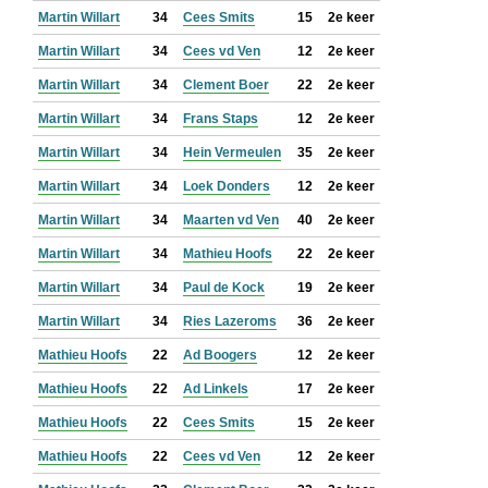
Martin Willart
34
Cees Smits
15
2e keer
Martin Willart
34
Cees vd Ven
12
2e keer
Martin Willart
34
Clement Boer
22
2e keer
Martin Willart
34
Frans Staps
12
2e keer
Martin Willart
34
Hein Vermeulen
35
2e keer
Martin Willart
34
Loek Donders
12
2e keer
Martin Willart
34
Maarten vd Ven
40
2e keer
Martin Willart
34
Mathieu Hoofs
22
2e keer
Martin Willart
34
Paul de Kock
19
2e keer
Martin Willart
34
Ries Lazeroms
36
2e keer
Mathieu Hoofs
22
Ad Boogers
12
2e keer
Mathieu Hoofs
22
Ad Linkels
17
2e keer
Mathieu Hoofs
22
Cees Smits
15
2e keer
Mathieu Hoofs
22
Cees vd Ven
12
2e keer