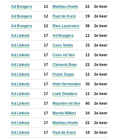
Ad Boogers
12
Mathieu Hoofs
22
2e keer
Ad Boogers
12
Paul de Kock
19
2e keer
Ad Boogers
12
Ries Lazeroms
36
2e keer
Ad Linkels
17
Ad Boogers
12
2e keer
Ad Linkels
17
Cees Smits
15
2e keer
Ad Linkels
17
Cees vd Ven
12
2e keer
Ad Linkels
17
Clement Boer
22
2e keer
Ad Linkels
17
Frans Staps
12
2e keer
Ad Linkels
17
Hein Vermeulen
35
2e keer
Ad Linkels
17
Loek Donders
12
2e keer
Ad Linkels
17
Maarten vd Ven
40
2e keer
Ad Linkels
17
Martin Willart
34
2e keer
Ad Linkels
17
Mathieu Hoofs
22
2e keer
Ad Linkels
17
Paul de Kock
19
2e keer