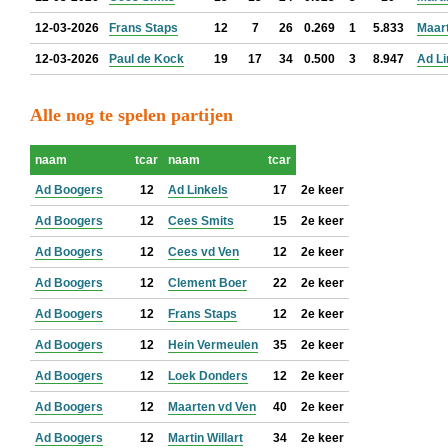
12-03-2026
Frans Staps
12
7
26
0.269
1
5.833
Maar
12-03-2026
Paul de Kock
19
17
34
0.500
3
8.947
Ad Li
Alle nog te spelen partijen
naam
tcar
naam
tcar
Ad Boogers
12
Ad Linkels
17
2e keer
Ad Boogers
12
Cees Smits
15
2e keer
Ad Boogers
12
Cees vd Ven
12
2e keer
Ad Boogers
12
Clement Boer
22
2e keer
Ad Boogers
12
Frans Staps
12
2e keer
Ad Boogers
12
Hein Vermeulen
35
2e keer
Ad Boogers
12
Loek Donders
12
2e keer
Ad Boogers
12
Maarten vd Ven
40
2e keer
Ad Boogers
12
Martin Willart
34
2e keer