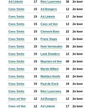
Ad Linkels
17
Ries Lazeroms
36
2e keer
Cees Smits
15
Ad Boogers
12
2e keer
Cees Smits
15
Ad Linkels
17
2e keer
Cees Smits
15
Cees vd Ven
12
2e keer
Cees Smits
15
Clement Boer
22
2e keer
Cees Smits
15
Frans Staps
12
2e keer
Cees Smits
15
Hein Vermeulen
35
2e keer
Cees Smits
15
Loek Donders
12
2e keer
Cees Smits
15
Maarten vd Ven
40
2e keer
Cees Smits
15
Martin Willart
34
2e keer
Cees Smits
15
Mathieu Hoofs
22
2e keer
Cees Smits
15
Paul de Kock
19
2e keer
Cees Smits
15
Ries Lazeroms
36
2e keer
Cees vd Ven
12
Ad Boogers
12
2e keer
Cees vd Ven
12
Ad Linkels
17
2e keer