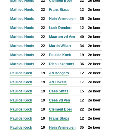
Mathieu Hoofs
22
Clement Boer
22
2e keer
Mathieu Hoofs
22
Frans Staps
12
2e keer
Mathieu Hoofs
22
Hein Vermeulen
35
2e keer
Mathieu Hoofs
22
Loek Donders
12
2e keer
Mathieu Hoofs
22
Maarten vd Ven
40
2e keer
Mathieu Hoofs
22
Martin Willart
34
2e keer
Mathieu Hoofs
22
Paul de Kock
19
2e keer
Mathieu Hoofs
22
Ries Lazeroms
36
2e keer
Paul de Kock
19
Ad Boogers
12
2e keer
Paul de Kock
19
Ad Linkels
17
2e keer
Paul de Kock
19
Cees Smits
15
2e keer
Paul de Kock
19
Cees vd Ven
12
2e keer
Paul de Kock
19
Clement Boer
22
2e keer
Paul de Kock
19
Frans Staps
12
2e keer
Paul de Kock
19
Hein Vermeulen
35
2e keer