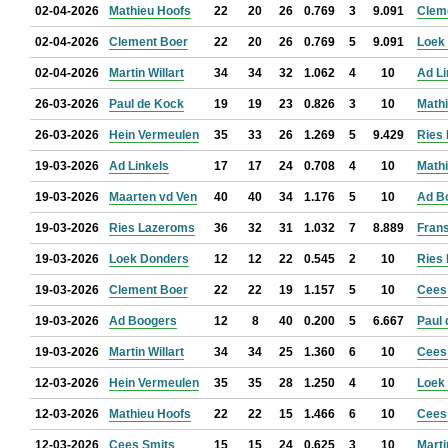
02-04-2026
Mathieu Hoofs
22
20
26
0.769
3
9.091
Clem
02-04-2026
Clement Boer
22
20
26
0.769
5
9.091
Loek
02-04-2026
Martin Willart
34
34
32
1.062
4
10
Ad Li
26-03-2026
Paul de Kock
19
19
23
0.826
3
10
Math
26-03-2026
Hein Vermeulen
35
33
26
1.269
5
9.429
Ries
19-03-2026
Ad Linkels
17
17
24
0.708
4
10
Math
19-03-2026
Maarten vd Ven
40
40
34
1.176
5
10
Ad B
19-03-2026
Ries Lazeroms
36
32
31
1.032
7
8.889
Fran
19-03-2026
Loek Donders
12
12
22
0.545
2
10
Ries
19-03-2026
Clement Boer
22
22
19
1.157
5
10
Cees
19-03-2026
Ad Boogers
12
8
40
0.200
5
6.667
Paul
19-03-2026
Martin Willart
34
34
25
1.360
6
10
Cees
12-03-2026
Hein Vermeulen
35
35
28
1.250
4
10
Loek
12-03-2026
Mathieu Hoofs
22
22
15
1.466
6
10
Cees
12-03-2026
Cees Smits
15
15
24
0.625
3
10
Marti