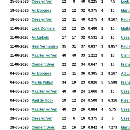
25-06-2026
Cees vd Ven
12
9
40
0.225
2
7.5
Loek
18-06-2026
Ad Boogers
12
12
32
0.375
4
10
Marti
18-06-2026
Cees vd Ven
12
11
40
0.275
4
9.167
Paul
11-06-2026
Loek Donders
12
12
25
0.480
2
10
Math
11-06-2026
Ad Linkels
17
17
32
0.531
2
10
Cees
11-06-2026
Hein Vermeulen
35
31
37
0.837
3
8.857
Paul
11-06-2026
Maarten vd Ven
40
40
33
1.212
8
10
Clem
11-06-2026
Clement Boer
22
22
34
0.647
3
10
Fran
04-06-2026
Ad Boogers
12
11
36
0.305
2
9.167
Ad Li
04-06-2026
Martin Willart
34
19
23
0.826
5
5.588
Fran
04-06-2026
Maarten vd Ven
40
40
24
1.666
9
10
Cees
04-06-2026
Paul de Kock
19
12
24
0.500
3
6.316
Ries
04-06-2026
Maarten vd Ven
40
23
26
0.884
4
5.75
Cees
28-05-2026
Cees vd Ven
12
6
16
0.375
2
5
Cees
28-05-2026
Clement Boer
22
16
19
0.842
4
7.273
Marti