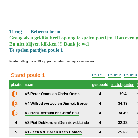
Terug
Beheerscherm
Graag als u geklikt heeft op nog te spelen partijen. Dan even g
En niet blijven klikken !!! Dank je wel
Te spelen partijen poule 1
Puntentelling: 02 = 10 mp punten afronden op 2 decimalen.
Stand poule 1
Poule 1
-
Poule 2
-
Poule 3
plaats
naam
gespeeld
matchpunten
1
A5 Peter Ooms en Christ Ooms
4
39.4
2
A4 Wilfred verwey en Jim v.d. Berge
4
34.88
3
A2 Henk Verbunt en Corné Elst
4
34.49
4
A3 Piet Dekkers en Dennis v.d. Linde
4
32.32
5
A1 Jack v.d. Bol en Kees Damen
4
25.62