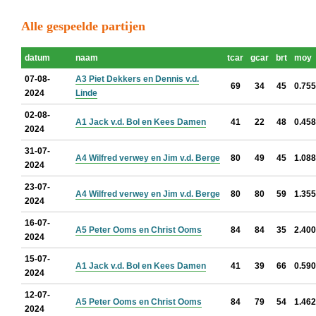
Alle gespeelde partijen
datum
naam
tcar
gcar
brt
moy
07-08-
A3 Piet Dekkers en Dennis v.d.
69
34
45
0.755
2024
Linde
02-08-
A1 Jack v.d. Bol en Kees Damen
41
22
48
0.458
2024
31-07-
A4 Wilfred verwey en Jim v.d. Berge
80
49
45
1.088
2024
23-07-
A4 Wilfred verwey en Jim v.d. Berge
80
80
59
1.355
2024
16-07-
A5 Peter Ooms en Christ Ooms
84
84
35
2.400
2024
15-07-
A1 Jack v.d. Bol en Kees Damen
41
39
66
0.590
2024
12-07-
A5 Peter Ooms en Christ Ooms
84
79
54
1.462
2024