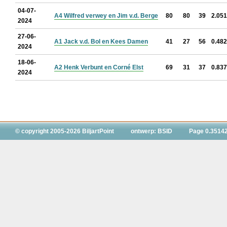
04-07-
A4 Wilfred verwey en Jim v.d. Berge
80
80
39
2.051
2024
27-06-
A1 Jack v.d. Bol en Kees Damen
41
27
56
0.482
2024
18-06-
A2 Henk Verbunt en Corné Elst
69
31
37
0.837
2024
© copyright 2005-2026 BiljartPoint
ontwerp: BSID
Page 0.3514