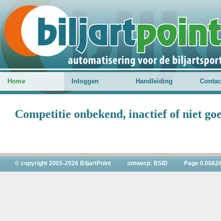
Home
Inloggen
Handleiding
Contac
Competitie onbekend, inactief of niet g
© copyright 2005-2026 BiljartPoint
ontwerp: BSID
Page 0.0062