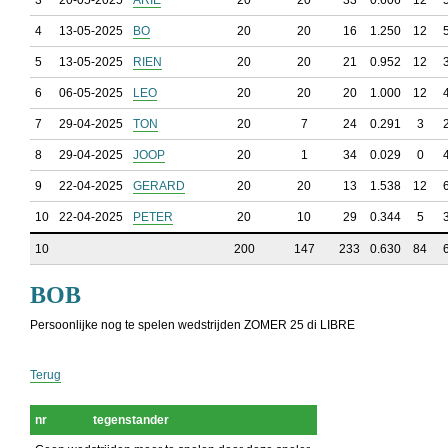
3
20-05-2025
ARIE
20
20
33
0.606
12
4
13-05-2025
BO
20
20
16
1.250
12
5
13-05-2025
RIEN
20
20
21
0.952
12
6
06-05-2025
LEO
20
20
20
1.000
12
7
29-04-2025
TON
20
7
24
0.291
3
8
29-04-2025
JOOP
20
1
34
0.029
0
9
22-04-2025
GERARD
20
20
13
1.538
12
10
22-04-2025
PETER
20
10
29
0.344
5
10
200
147
233
0.630
84
BOB
Persoonlijke nog te spelen wedstrijden ZOMER 25 di LIBRE
Terug
nr
tegenstander