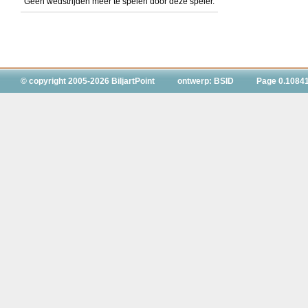
Geen wedstrijden meer te spelen door deze speler.
© copyright 2005-2026 BiljartPoint
ontwerp: BSID
Page 0.1084