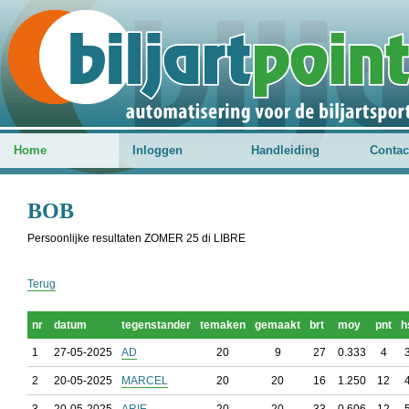
Home
Inloggen
Handleiding
Contac
BOB
Persoonlijke resultaten ZOMER 25 di LIBRE
Terug
nr
datum
tegenstander
temaken
gemaakt
brt
moy
pnt
h
1
27-05-2025
AD
20
9
27
0.333
4
2
20-05-2025
MARCEL
20
20
16
1.250
12