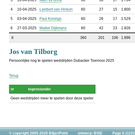
3
10-04-2025
Marc vd Brink
60
30
17
1.764
4
10-04-2025
Lambert van Hintum
60
27
15
1.800
5
03-04-2025
Paul Konings
60
26
17
1.529
6
27-03-2025
Maikel Dijkmans
60
42
23
1.826
6
360
201
106
1.896
Jos van Tilborg
Persoonlijke nog te spelen wedstrijden Dubacker Toernooi 2025
Terug
nr
tegenstander
Geen wedstrijden meer te spelen door deze speler.
© copyright 2005-2026 BiljartPoint
ontwerp: BSID
Page 0.11191