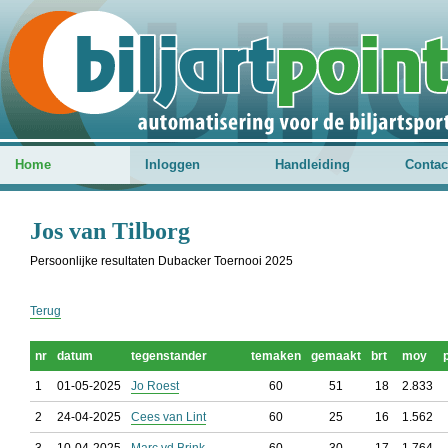
Home
Inloggen
Handleiding
Contac
Jos van Tilborg
Persoonlijke resultaten Dubacker Toernooi 2025
Terug
nr
datum
tegenstander
temaken
gemaakt
brt
moy
1
01-05-2025
Jo Roest
60
51
18
2.833
2
24-04-2025
Cees van Lint
60
25
16
1.562