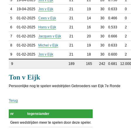
3
19-04-2025
Jos v Eijk
21
21
28
0.750
1
4
19-04-2025
Jos v Eijk
21
19
30
0.633
0
5
01-02-2025
Cees v Eijk
21
14
30
0.466
0
6
01-02-2025
Hans v Eijk
21
16
30
0.533
2
7
01-02-2025
Jacques v Eijk
21
20
30
0.666
2
8
01-02-2025
Michel v Eijk
21
19
30
0.633
2
9
01-02-2025
Jos v Eijk
21
18
30
0.600
2
9
189
165
242
0.681
12.00
Ton v Eijk
Persoonlijke nog te spelen wedstrijden Gebroeders van Eijk 7e Ronde
Terug
nr
tegenstander
Geen wedstrijden meer te spelen door deze speler.