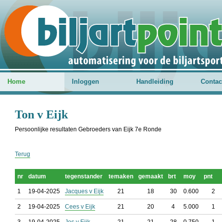
Home
Inloggen
Handleiding
Contac
Ton v Eijk
Persoonlijke resultaten Gebroeders van Eijk 7e Ronde
Terug
nr
datum
tegenstander
temaken
gemaakt
brt
moy
pnt
1
19-04-2025
Jacques v Eijk
21
18
30
0.600
2
2
19-04-2025
Cees v Eijk
21
20
4
5.000
1