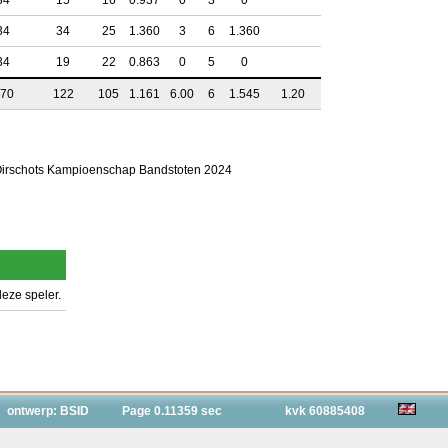
34
15
16
0.937
0
3
0
34
34
25
1.360
3
6
1.360
34
19
22
0.863
0
5
0
70
122
105
1.161
6.00
6
1.545
1.20
 Oirschots Kampioenschap Bandstoten 2024
eze speler.
ontwerp: BSID
Page 0.11359 sec
kvk 60885408