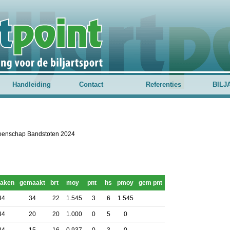
Handleiding
Contact
Referenties
BILJ
pioenschap Bandstoten 2024
aken
gemaakt
brt
moy
pnt
hs
pmoy
gem pnt
34
34
22
1.545
3
6
1.545
34
20
20
1.000
0
5
0