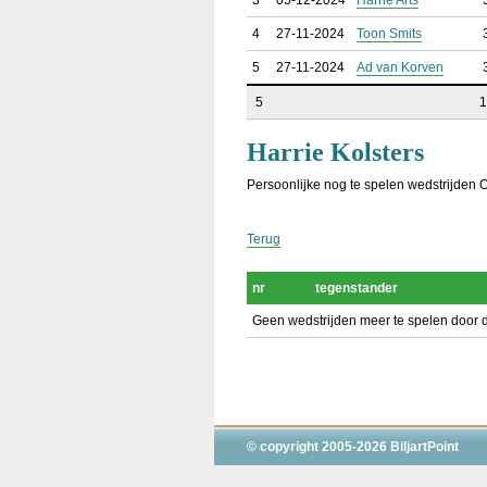
3
05-12-2024
Harrie Arts
4
27-11-2024
Toon Smits
5
27-11-2024
Ad van Korven
5
1
Harrie Kolsters
Persoonlijke nog te spelen wedstrijden
Terug
nr
tegenstander
Geen wedstrijden meer te spelen door d
© copyright 2005-2026 BiljartPoint