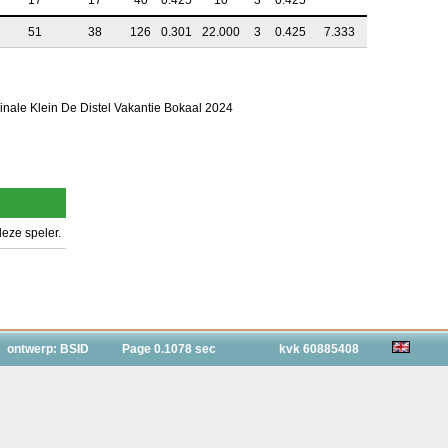
17
17
40
0.425
10
3
0.425
51
38
126
0.301
22.000
3
0.425
7.333
Finale Klein De Distel Vakantie Bokaal 2024
eze speler.
ontwerp: BSID
Page 0.1078 sec
kvk 60885408