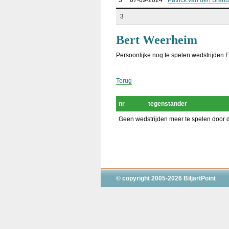
3
07-09-2024
Patrick van den Brand
3
Bert Weerheim
Persoonlijke nog te spelen wedstrijden 
Terug
nr
tegenstander
Geen wedstrijden meer te spelen door d
© copyright 2005-2026 BiljartPoint