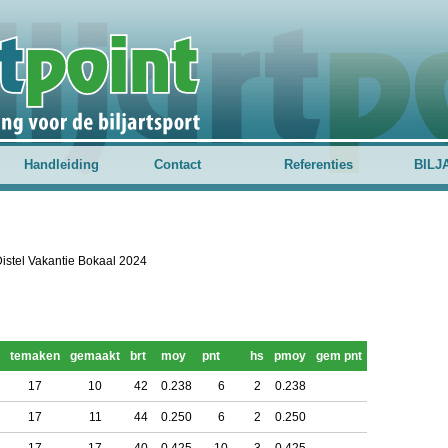
Handleiding
Contact
Referenties
BILJ
Distel Vakantie Bokaal 2024
temaken
gemaakt
brt
moy
pnt
hs
pmoy
gem pnt
17
10
42
0.238
6
2
0.238
17
11
44
0.250
6
2
0.250