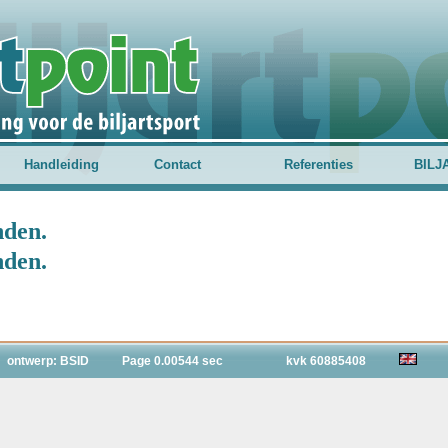
Handleiding
Contact
Referenties
BILJ
nden.
nden.
ontwerp: BSID
Page 0.00544 sec
kvk 60885408