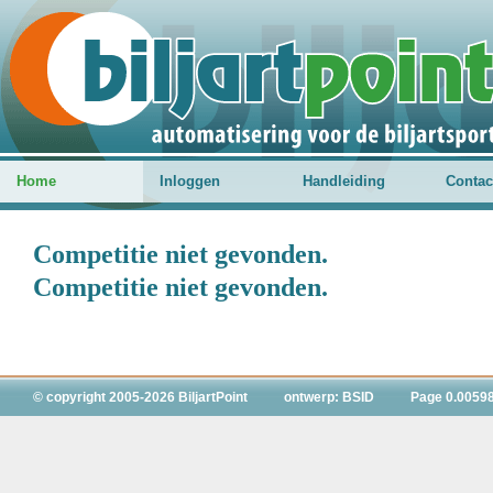
Home
Inloggen
Handleiding
Contac
Competitie niet gevonden.
Competitie niet gevonden.
© copyright 2005-2026 BiljartPoint
ontwerp: BSID
Page 0.0059