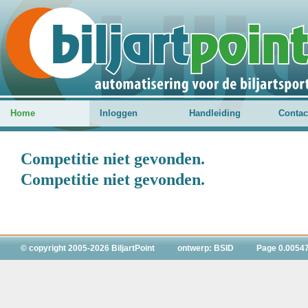
Home
Inloggen
Handleiding
Contac
Competitie niet gevonden.
Competitie niet gevonden.
© copyright 2005-2026 BiljartPoint
ontwerp: BSID
Page 0.0054