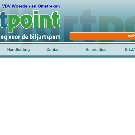
VBV Woerden en Omstreken
web
Handleiding
Contact
Referenties
BILJ