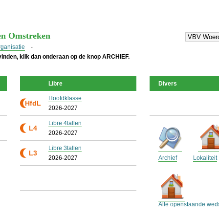
en Omstreken
rganisatie
-
 vinden, klik dan onderaan op de knop ARCHIEF.
Libre
Divers
Hoofdklasse
HfdL
2026-2027
Libre 4tallen
L4
2026-2027
Libre 3tallen
L3
2026-2027
Archief
Lokaliteit
Alle openstaande weds