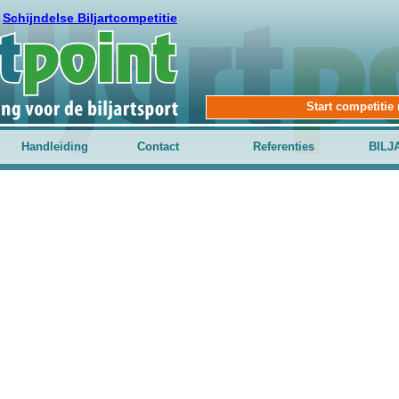
Schijndelse Biljartcompetitie
Start competiti
Handleiding
Contact
Referenties
BILJ