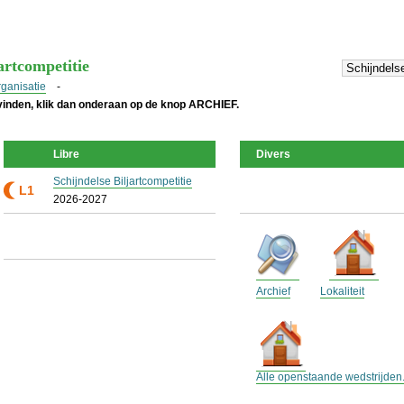
artcompetitie
rganisatie
-
 vinden, klik dan onderaan op de knop ARCHIEF.
Libre
Divers
Schijndelse Biljartcompetitie
L1
2026-2027
Archief
Lokaliteit
Alle openstaande wedstrijden