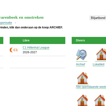
lvarenbeek en omstreken
rganisatie
-
 vinden, klik dan onderaan op de knop ARCHIEF.
Libre
Divers
C1 Hiltenhal League
C1
2026-2027
Archief
Lokaliteit
Alle openstaande wedst