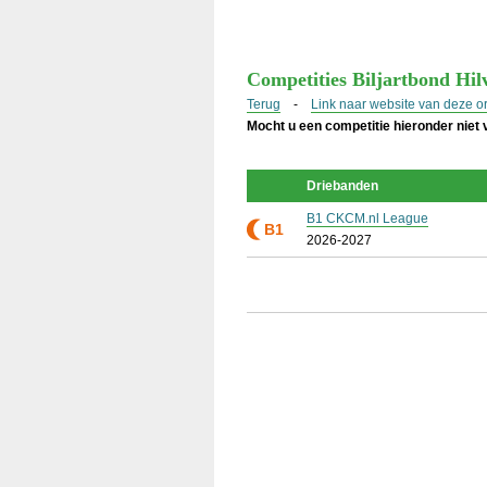
Competities Biljartbond Hi
Terug
-
Link naar website van deze o
Mocht u een competitie hieronder niet
Driebanden
B1 CKCM.nl League
B1
2026-2027