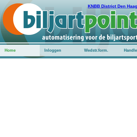
KNBB District Den Haa
Home
Inloggen
Wedstr.form.
Handle