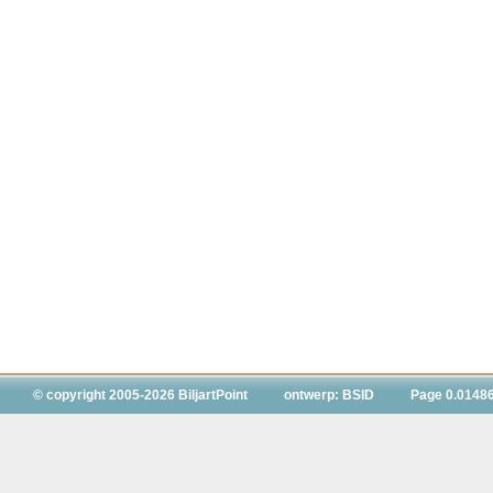
© copyright 2005-2026 BiljartPoint
ontwerp: BSID
Page 0.0148