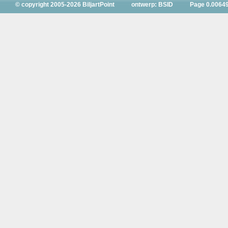
© copyright 2005-2026 BiljartPoint
ontwerp: BSID
Page 0.0064