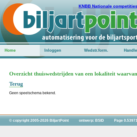
KNBB Nationale competitie
Home
Inloggen
Wedstr.form.
Handle
Overzicht thuiswedstrijden van een lokaliteit waarvan
Terug
Geen speelschema bekend.
© copyright 2005-2026 BiljartPoint
ontwerp: BSID
Page 0.5397