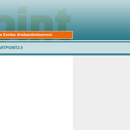
ste Eerdse driebandentoernooi
ARTPOINT2.0