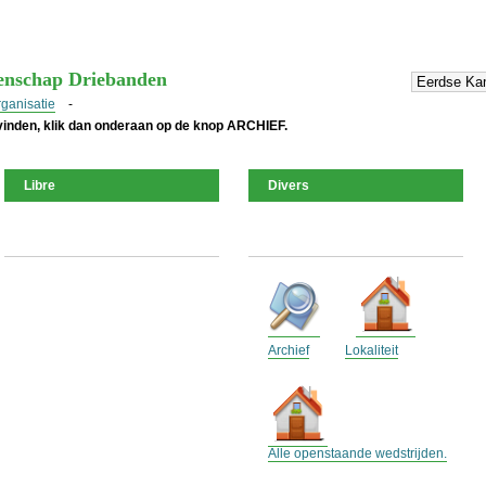
enschap Driebanden
rganisatie
-
 vinden, klik dan onderaan op de knop ARCHIEF.
Libre
Divers
Archief
Lokaliteit
Alle openstaande wedstrijden.