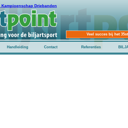
e Kampioenschap Driebanden
Veel succes bij het 35
Handleiding
Contact
Referenties
BILJ