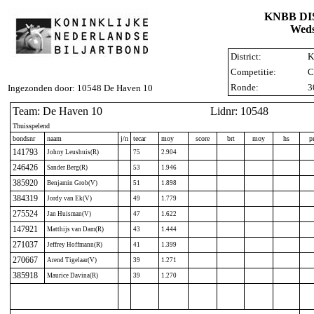
KNBB D
Weds
District:
K
Competitie:
C
Ronde:
3
Ingezonden door: 10548 De Haven 10
Team: De Haven 10
Lidnr: 10548
Thuisspelend
bondsnr
naam
j/n
tecar
moy
score
brt
moy
hs
p
141793
Johny Leushuis(R)
75
2.904
246426
Sander Berg(R)
53
1.946
385920
Benjamin Grob(V)
51
1.898
384319
Jordy van Ek(V)
49
1.779
275524
Jan Huisman(V)
47
1.622
147921
Matthijs van Dam(R)
43
1.444
271037
Jeffrey Hoffmann(R)
41
1.399
270667
Arend Tigelaar(V)
39
1.271
385918
Maurice Davina(R)
39
1.270