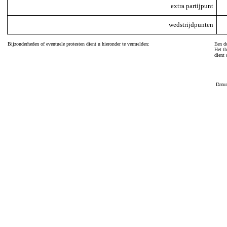
extra partijpunt
wedstrijdpunten
Bijzonderheden of eventuele protesten dient u hieronder te vermelden:
Een do
Het th
dient 
Datu