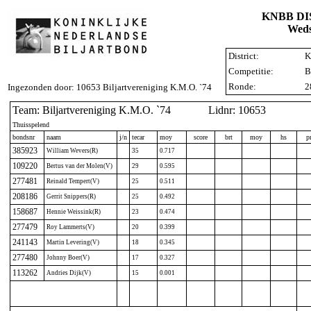
KNBB D
Weds
District:
K
Competitie:
B
Ronde:
2
Ingezonden door: 10653 Biljartvereniging K.M.O. `74
Team: Biljartvereniging K.M.O. `74
Lidnr: 10653
Thuisspelend
bondsnr
naam
j/n
tecar
moy
score
brt
moy
hs
p
385923
William Wevers(R)
35
0.717
109220
Bertus van der Molen(V)
29
0.595
277481
Reinald Tempert(V)
25
0.511
208186
Gerrit Snippers(R)
25
0.492
158687
Hennie Weissink(R)
23
0.474
277479
Roy Lammerts(V)
20
0.399
241143
Martin Levering(V)
18
0.345
277480
Johnny Boer(V)
17
0.327
113262
Andries Dijk(V)
15
0.001