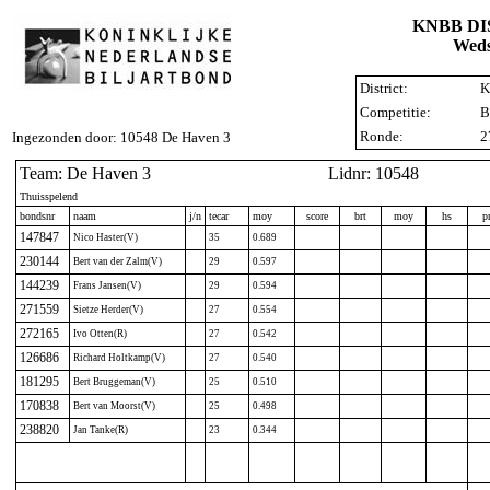
KNBB D
Weds
District:
K
Competitie:
B
Ronde:
2
Ingezonden door: 10548 De Haven 3
Team: De Haven 3
Lidnr: 10548
Thuisspelend
bondsnr
naam
j/n
tecar
moy
score
brt
moy
hs
p
147847
Nico Haster(V)
35
0.689
230144
Bert van der Zalm(V)
29
0.597
144239
Frans Jansen(V)
29
0.594
271559
Sietze Herder(V)
27
0.554
272165
Ivo Otten(R)
27
0.542
126686
Richard Holtkamp(V)
27
0.540
181295
Bert Bruggeman(V)
25
0.510
170838
Bert van Moorst(V)
25
0.498
238820
Jan Tanke(R)
23
0.344