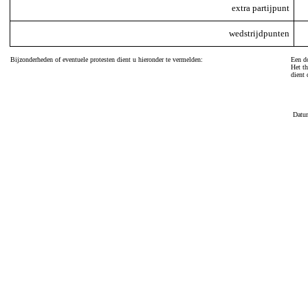
extra partijpunt
wedstrijdpunten
Bijzonderheden of eventuele protesten dient u hieronder te vermelden:
Een do
Het th
dient 
Datu