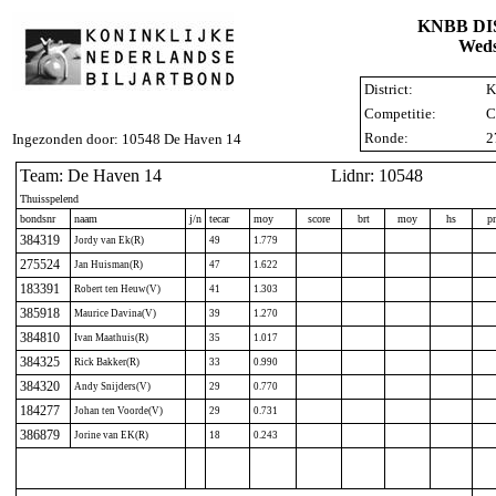
KNBB D
Weds
District:
K
Competitie:
C
Ronde:
2
Ingezonden door: 10548 De Haven 14
Team: De Haven 14
Lidnr: 10548
Thuisspelend
bondsnr
naam
j/n
tecar
moy
score
brt
moy
hs
p
384319
Jordy van Ek(R)
49
1.779
275524
Jan Huisman(R)
47
1.622
183391
Robert ten Heuw(V)
41
1.303
385918
Maurice Davina(V)
39
1.270
384810
Ivan Maathuis(R)
35
1.017
384325
Rick Bakker(R)
33
0.990
384320
Andy Snijders(V)
29
0.770
184277
Johan ten Voorde(V)
29
0.731
386879
Jorine van EK(R)
18
0.243