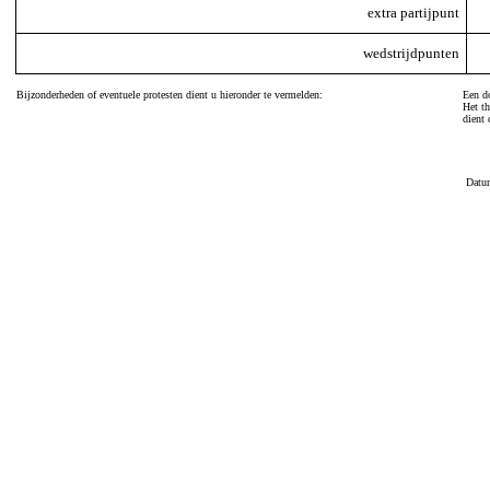
extra partijpunt
wedstrijdpunten
Bijzonderheden of eventuele protesten dient u hieronder te vermelden:
Een do
Het th
dient 
Datu