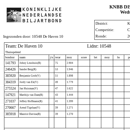
KNBB D
Weds
District:
K
Competitie:
C
Ronde:
2
Ingezonden door: 10548 De Haven 10
Team: De Haven 10
Lidnr: 10548
Thuisspelend
bondsnr
naam
j/n
tecar
moy
score
brt
moy
hs
p
141793
Johny Leushuis(R)
75
2.904
246426
Sander Berg(R)
53
1.946
385920
Benjamin Grob(V)
51
1.898
384319
Jordy van Ek(V)
49
1.779
275524
Jan Huisman(V)
47
1.622
147921
Matthijs van Dam(R)
43
1.444
271037
Jeffrey Hoffmann(R)
41
1.399
270667
Arend Tigelaar(V)
39
1.271
385918
Maurice Davina(R)
39
1.270