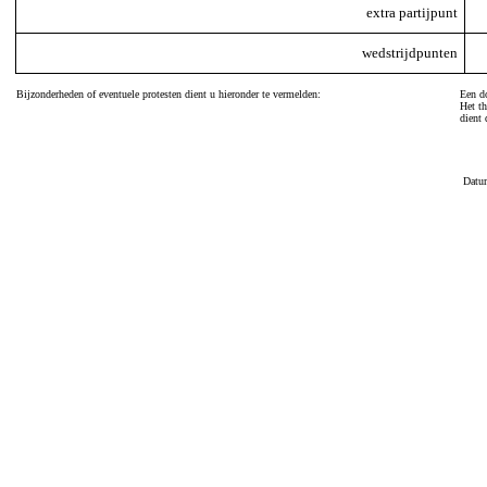
extra partijpunt
wedstrijdpunten
Bijzonderheden of eventuele protesten dient u hieronder te vermelden:
Een do
Het th
dient 
Datu