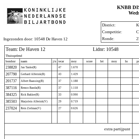
KNBB D
Weds
District:
K
Competitie:
C
Ronde:
2
Ingezonden door: 10548 De Haven 12
Team: De Haven 12
Lidnr: 10548
Thuisspelend
bondsnr
naam
j/n
tecar
moy
score
brt
moy
hs
p
238820
Jan Tanke(R)
47
1.670
207790
Gerhard Alferink(R)
43
1.429
201737
Albert Raassing(R)
37
1.188
387116
Remco Banda(R)
37
1.118
384325
Rick Bakker(R)
33
0.990
385503
Marjolein Alferink(V)
29
0.719
237024
Rein Zielman(V)
27
0.626
extra partijpunt