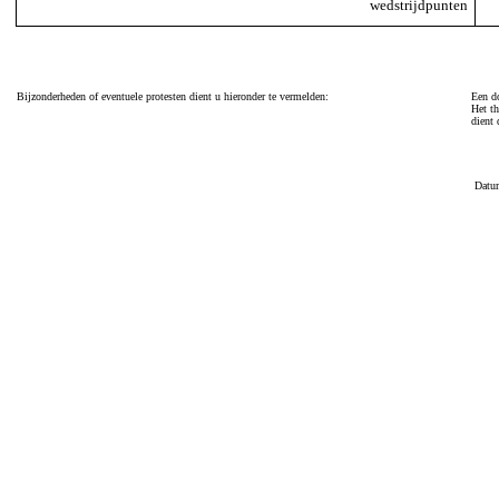
wedstrijdpunten
Bijzonderheden of eventuele protesten dient u hieronder te vermelden:
Een do
Het th
dient 
Datu