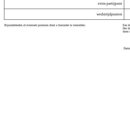
extra partijpunt
wedstrijdpunten
Bijzonderheden of eventuele protesten dient u hieronder te vermelden:
Een do
Het th
dient 
Datu