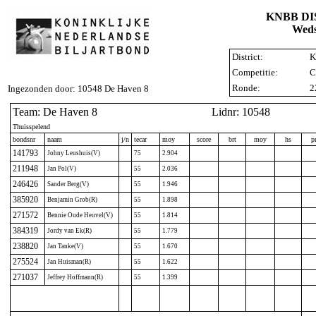
KNBB D
Weds
District:
K
Competitie:
C
Ronde:
2
Ingezonden door: 10548 De Haven 8
Team: De Haven 8
Lidnr: 10548
Thuisspelend
bondsnr
naam
j/n
tecar
moy
score
brt
moy
hs
p
141793
Johny Leushuis(V)
75
2.904
211948
Jan Pol(V)
55
2.036
246426
Sander Berg(V)
55
1.946
385920
Benjamin Grob(R)
55
1.898
271572
Bennie Oude Heuvel(V)
55
1.814
384319
Jordy van Ek(R)
55
1.779
238820
Jan Tanke(V)
55
1.670
275524
Jan Huisman(R)
55
1.622
271037
Jeffrey Hoffmann(R)
55
1.399