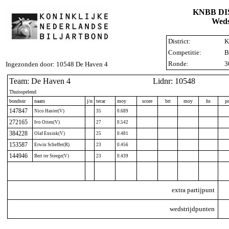
KNBB D
Weds
District:
K
Competitie:
B
Ronde:
3
Ingezonden door: 10548 De Haven 4
Team: De Haven 4
Lidnr: 10548
Thuisspelend
bondsnr
naam
j/n
tecar
moy
score
brt
moy
hs
p
147847
Nico Haster(V)
35
0.689
272165
Ivo Otten(V)
27
0.542
384228
Olaf Ensink(V)
25
0.481
153587
Erwin Scheffer(R)
23
0.456
144946
Bert ter Steege(V)
23
0.439
extra partijpunt
wedstrijdpunten