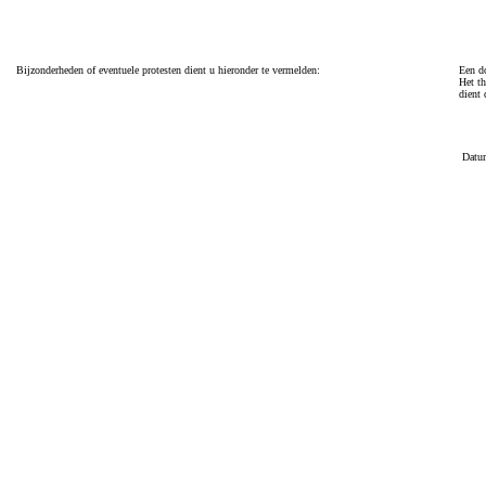
Bijzonderheden of eventuele protesten dient u hieronder te vermelden:
Een do
Het th
dient 
Datu