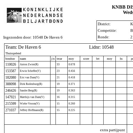
KNBB D
Weds
District:
K
Competitie:
B
Ronde:
2
Ingezonden door: 10548 De Haven 6
Team: De Haven 6
Lidnr: 10548
Thuisspelend
bondsnr
naam
j/n
tecar
moy
score
brt
moy
hs
p
110026
Anton Zwier(R)
33
0.678
153587
Erwin Scheffer(V)
23
0.456
182080
Eric van Dam(V)
21
0.418
388098
Dirk Rodenburg(R)
19
0.371
246426
Sander Berg(R)
19
0.363
147921
Matthijs van Dam(V)
16
0.315
215599
Wiebe Vroom(V)
15
0.260
271037
Jeffrey Hoffmann(R)
15
0.225
extra partijpunt