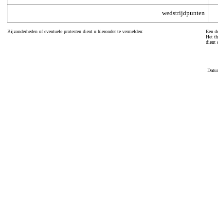
wedstrijdpunten
Bijzonderheden of eventuele protesten dient u hieronder te vermelden:
Een do
Het th
dient 
Datu