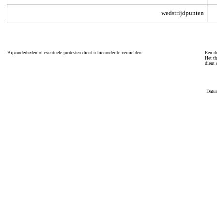
wedstrijdpunten
Bijzonderheden of eventuele protesten dient u hieronder te vermelden:
Een do
Het th
dient 
Datu