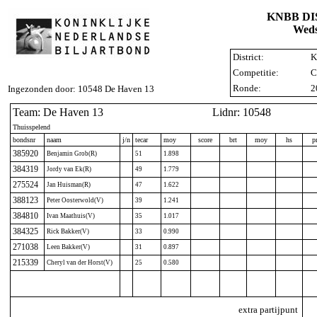
KNBB D
Weds
District:
K
Competitie:
C
Ronde:
2
Ingezonden door: 10548 De Haven 13
Team: De Haven 13
Lidnr: 10548
Thuisspelend
bondsnr
naam
j/n
tecar
moy
score
brt
moy
hs
p
385920
Benjamin Grob(R)
51
1.898
384319
Jordy van Ek(R)
49
1.779
275524
Jan Huisman(R)
47
1.622
388123
Peter Oosterwold(V)
39
1.241
384810
Ivan Maathuis(V)
35
1.017
384325
Rick Bakker(V)
33
0.990
271038
Leen Bakker(V)
31
0.897
215339
Cheryl van der Horst(V)
25
0.580
extra partijpunt