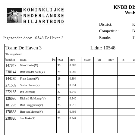
KNBB D
Weds
District:
K
Competitie:
B
Ronde:
1
Ingezonden door: 10548 De Haven 3
Team: De Haven 3
Lidnr: 10548
Thuisspelend
bondsnr
naam
j/n
tecar
moy
score
brt
moy
hs
p
147847
Nico Haster(V)
35
0.689
230144
Bert van der Zalm(V)
29
0.597
144239
Frans Jansen(V)
29
0.594
271559
Sietze Herder(V)
27
0.554
272165
Ivo Otten(R)
27
0.542
126686
Richard Holtkamp(V)
27
0.540
181295
Bert Bruggeman(V)
25
0.510
170838
Bert van Moorst(V)
25
0.498
238820
Jan Tanke(R)
23
0.344