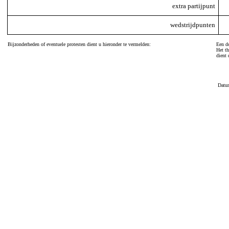
extra partijpunt
wedstrijdpunten
Bijzonderheden of eventuele protesten dient u hieronder te vermelden:
Een do
Het th
dient 
Datu