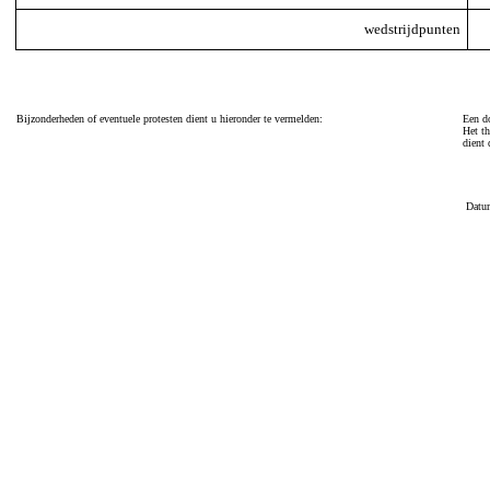
wedstrijdpunten
Bijzonderheden of eventuele protesten dient u hieronder te vermelden:
Een do
Het th
dient 
Datu