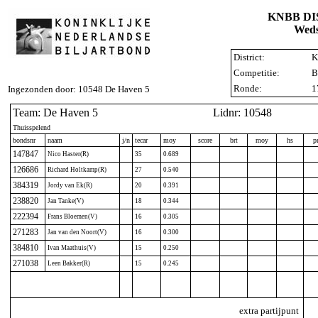
KNBB D
Weds
District:
K
Competitie:
B
Ronde:
1
Ingezonden door: 10548 De Haven 5
Team: De Haven 5
Lidnr: 10548
Thuisspelend
bondsnr
naam
j/n
tecar
moy
score
brt
moy
hs
p
147847
Nico Haster(R)
35
0.689
126686
Richard Holtkamp(R)
27
0.540
384319
Jordy van Ek(R)
20
0.391
238820
Jan Tanke(V)
18
0.344
222394
Frans Bloemen(V)
16
0.305
271283
Jan van den Noort(V)
16
0.300
384810
Ivan Maathuis(V)
15
0.250
271038
Leen Bakker(R)
15
0.245
extra partijpunt