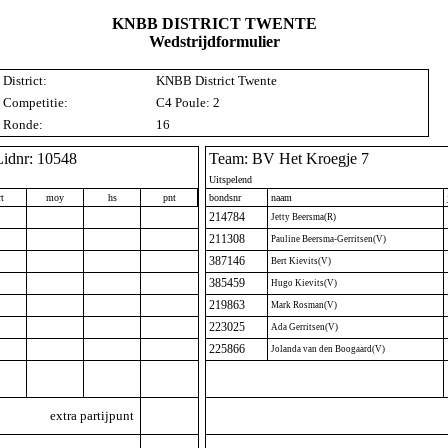
KNBB DISTRICT TWENTE
Wedstrijdformulier
District:
KNBB District Twente
Competitie:
C4 Poule: 2
Ronde:
16
Lidnr: 10548
Team: BV Het Kroegje 7
Uitspelend
t
moy
hs
pnt
bondsnr
naam
214784
Jetty Beersma(R)
211308
Pauline Beersma-Gerritsen(V)
387146
Bert Kievits(V)
385459
Hugo Kievits(V)
219863
Mark Rosman(V)
223025
Ada Gerritsen(V)
225866
Jolanda van den Boogaard(V)
extra partijpunt