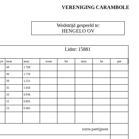
VERENIGING CARAMBOLE
Wedstrijd gespeeld te:
HENGELO OV
Lidnr: 15881
j/n
tecar
moy
score
brt
moy
hs
pnt
49
1.769
49
1.720
39
1.251
35
1.056
33
0.946
31
0.893
23
0.485
extra partijpunt