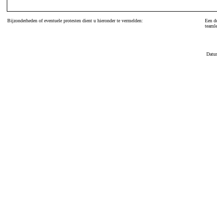
Bijzonderheden of eventuele protesten dient u hieronder te vermelden:
Een do
teamle
Datu