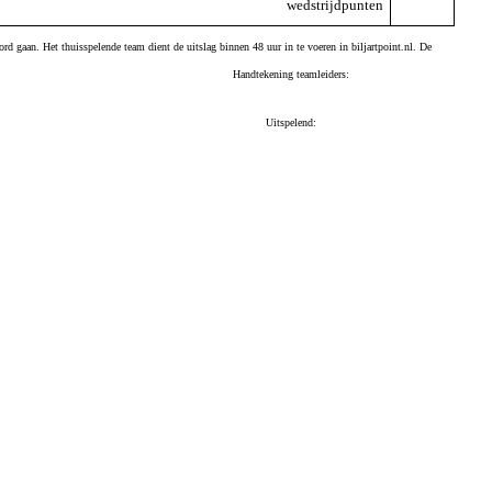
wedstrijdpunten
ord gaan. Het thuisspelende team dient de uitslag binnen 48 uur in te voeren in biljartpoint.nl. De
Handtekening teamleiders:
Uitspelend: