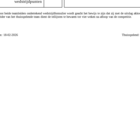
wedstrijdpunten
or beide teamleiders ondertekend wedstrijdformulier wordt geacht het bewijs te zijn dat zij met de uitslag akko
ider van het thuisspelende team dient de tellijsten te bewaren tot vier weken na afloop van de competitie.
m: 18-02-2026
Thuisspelend: