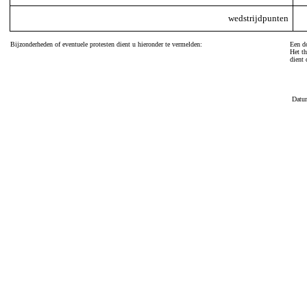
wedstrijdpunten
Bijzonderheden of eventuele protesten dient u hieronder te vermelden:
Een do
Het th
dient 
Datu