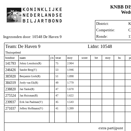
KNBB D
Weds
District:
K
Competitie:
C
Ronde:
1
Ingezonden door: 10548 De Haven 9
Team: De Haven 9
Lidnr: 10548
Thuisspelend
bondsnr
naam
j/n
tecar
moy
score
brt
moy
hs
p
141793
Johny Leushuis(R)
75
2.904
246426
Sander Berg(V)
53
1.946
385920
Benjamin Grob(R)
51
1.898
384319
Jordy van Ek(R)
49
1.779
238820
Jan Tanke(R)
47
1.670
275524
Jan Huisman(R)
47
1.622
239937
Erik Jan Paalman(V)
45
1.543
271037
Jeffrey Hoffmann(V)
41
1.399
extra partijpunt