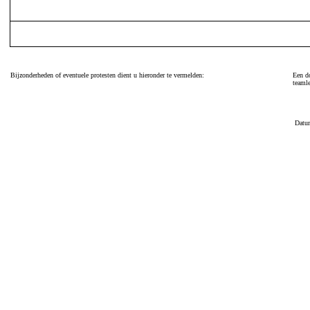
Bijzonderheden of eventuele protesten dient u hieronder te vermelden:
Een do
teamle
Datu