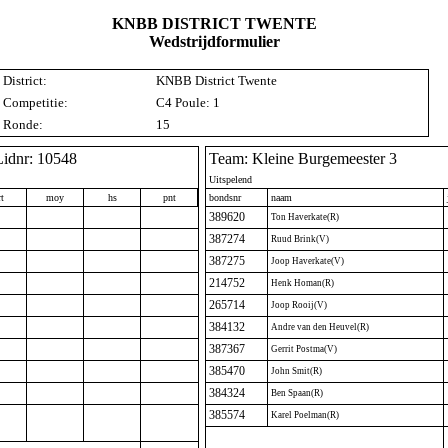
KNBB DISTRICT TWENTE
Wedstrijdformulier
District:
KNBB District Twente
Competitie:
C4 Poule: 1
Ronde:
15
Lidnr: 10548
Team: Kleine Burgemeester 3
Uitspelend
t
moy
hs
pnt
bondsnr
naam
389620
Ton Haverkate(R)
387274
Ruud Brink(V)
387275
Joop Haverkate(V)
214752
Henk Homan(R)
265714
Joop Rooij(V)
384132
Andre van den Heuvel(R)
387367
Gerrit Postma(V)
385470
John Smit(R)
384324
Ben Spaan(R)
385574
Karel Poelman(R)