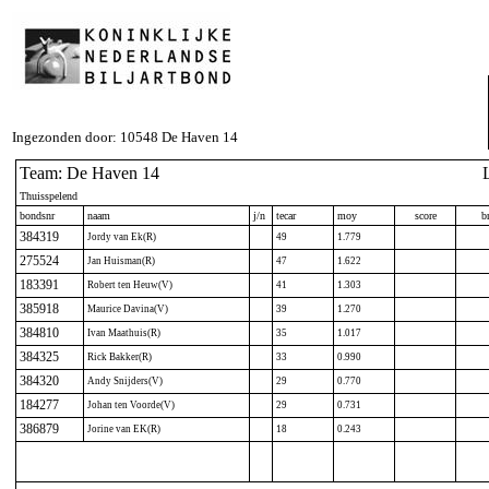
Ingezonden door: 10548 De Haven 14
Team: De Haven 14
Thuisspelend
bondsnr
naam
j/n
tecar
moy
score
br
384319
Jordy van Ek(R)
49
1.779
275524
Jan Huisman(R)
47
1.622
183391
Robert ten Heuw(V)
41
1.303
385918
Maurice Davina(V)
39
1.270
384810
Ivan Maathuis(R)
35
1.017
384325
Rick Bakker(R)
33
0.990
384320
Andy Snijders(V)
29
0.770
184277
Johan ten Voorde(V)
29
0.731
386879
Jorine van EK(R)
18
0.243