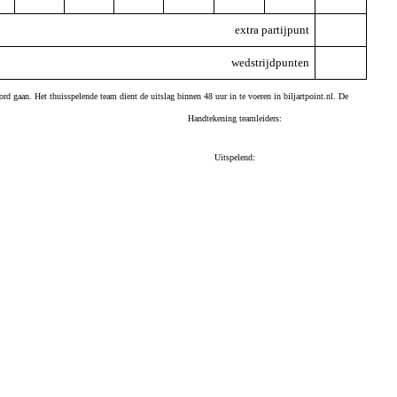
extra partijpunt
wedstrijdpunten
ord gaan. Het thuisspelende team dient de uitslag binnen 48 uur in te voeren in biljartpoint.nl. De
Handtekening teamleiders:
Uitspelend: