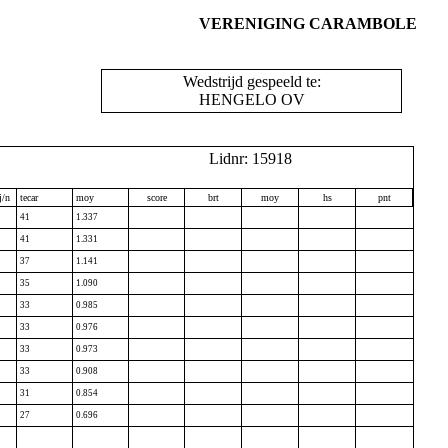
VERENIGING CARAMBOLE
Wedstrijd gespeeld te:
HENGELO OV
Lidnr: 15918
j/n
tecar
moy
score
brt
moy
hs
pnt
41
1.337
41
1.331
37
1.141
35
1.090
33
0.985
33
0.976
33
0.973
33
0.908
31
0.854
27
0.696