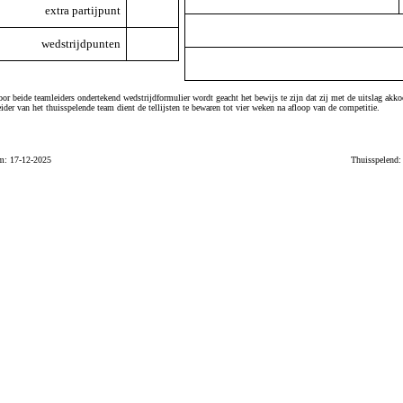
extra partijpunt
wedstrijdpunten
or beide teamleiders ondertekend wedstrijdformulier wordt geacht het bewijs te zijn dat zij met de uitslag akko
ider van het thuisspelende team dient de tellijsten te bewaren tot vier weken na afloop van de competitie.
m: 17-12-2025
Thuisspelend: