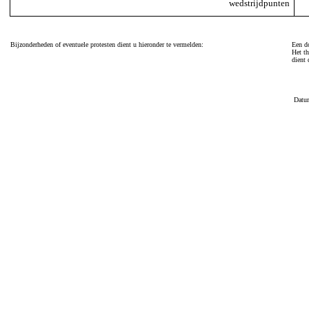
wedstrijdpunten
Bijzonderheden of eventuele protesten dient u hieronder te vermelden:
Een do
Het th
dient 
Datu