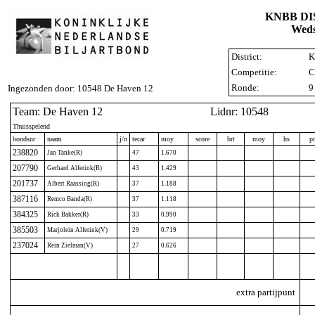
KNBB D
Weds
District:
K
Competitie:
C
Ronde:
9
Ingezonden door: 10548 De Haven 12
Team: De Haven 12
Lidnr: 10548
Thuisspelend
bondsnr
naam
j/n
tecar
moy
score
brt
moy
hs
p
238820
Jan Tanke(R)
47
1.670
207790
Gerhard Alferink(R)
43
1.429
201737
Albert Raassing(R)
37
1.188
387116
Remco Banda(R)
37
1.118
384325
Rick Bakker(R)
33
0.990
385503
Marjolein Alferink(V)
29
0.719
237024
Rein Zielman(V)
27
0.626
extra partijpunt