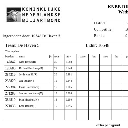
KNBB D
Weds
District:
K
Competitie:
B
Ronde:
9
Ingezonden door: 10548 De Haven 5
Team: De Haven 5
Lidnr: 10548
Thuisspelend
bondsnr
naam
j/n
tecar
moy
score
brt
moy
hs
p
147847
Nico Haster(R)
35
0.689
126686
Richard Holtkamp(R)
27
0.540
384319
Jordy van Ek(R)
20
0.391
238820
Jan Tanke(V)
18
0.344
222394
Frans Bloemen(V)
16
0.305
271283
Jan van den Noort(V)
16
0.300
384810
Ivan Maathuis(V)
15
0.250
271038
Leen Bakker(R)
15
0.245
extra partijpunt