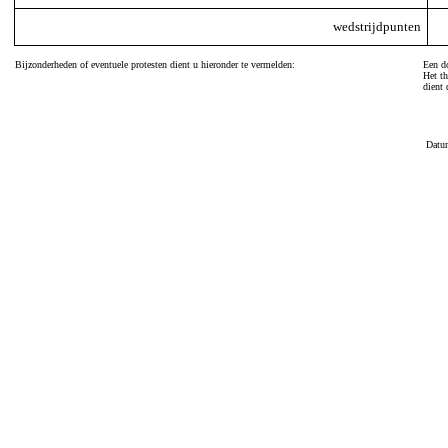
wedstrijdpunten
Bijzonderheden of eventuele protesten dient u hieronder te vermelden:
Een do
Het th
dient 
Datu