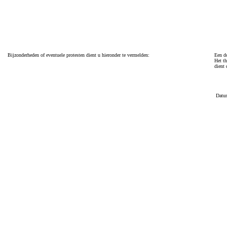
Bijzonderheden of eventuele protesten dient u hieronder te vermelden:
Een do
Het th
dient 
Datu