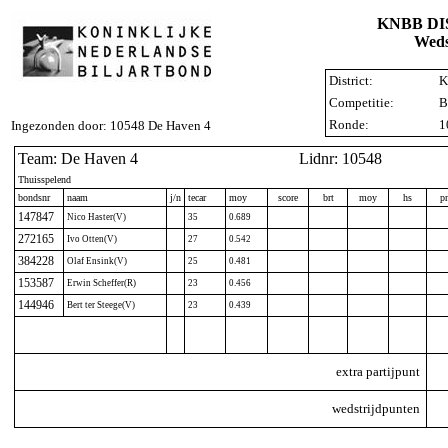
KNBB D
Weds
District:
K
Competitie:
B
Ronde:
1
Ingezonden door: 10548 De Haven 4
Team: De Haven 4
Lidnr: 10548
Thuisspelend
bondsnr
naam
j/n
tecar
moy
score
brt
moy
hs
p
147847
Nico Haster(V)
35
0.689
272165
Ivo Otten(V)
27
0.542
384228
Olaf Ensink(V)
25
0.481
153587
Erwin Scheffer(R)
23
0.456
144946
Bert ter Steege(V)
23
0.439
extra partijpunt
wedstrijdpunten