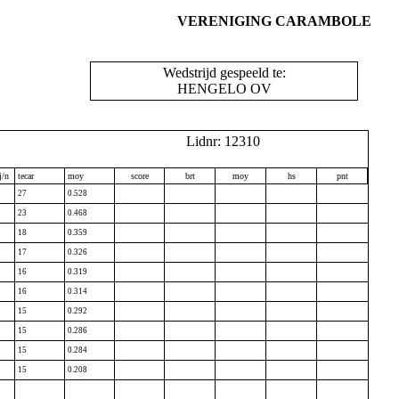
VERENIGING CARAMBOLE
Wedstrijd gespeeld te:
HENGELO OV
Lidnr: 12310
j/n
tecar
moy
score
brt
moy
hs
pnt
27
0.528
23
0.468
18
0.359
17
0.326
16
0.319
16
0.314
15
0.292
15
0.286
15
0.284
15
0.208