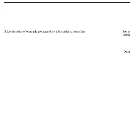
Bijzonderheden of eventuele protesten dient u hieronder te vermelden:
Een do
teamle
Datu