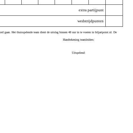
extra partijpunt
wedstrijdpunten
ord gaan. Het thuisspelende team dient de uitslag binnen 48 uur in te voeren in biljartpoint.nl. De
Handtekening teamleiders:
Uitspelend: