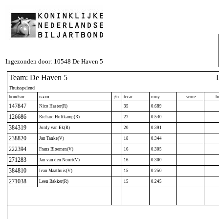
Ingezonden door: 10548 De Haven 5
Team: De Haven 5
Thuisspelend
bondsnr
naam
j/n
tecar
moy
score
br
147847
Nico Haster(R)
35
0.689
126686
Richard Holtkamp(R)
27
0.540
384319
Jordy van Ek(R)
20
0.391
238820
Jan Tanke(V)
18
0.344
222394
Frans Bloemen(V)
16
0.305
271283
Jan van den Noort(V)
16
0.300
384810
Ivan Maathuis(V)
15
0.250
271038
Leen Bakker(R)
15
0.245