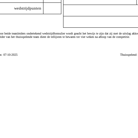
wedstrijdpunten
or beide teamleiders ondertekend wedstrijdformulier wordt geacht het bewijs te zijn dat zij met de uitslag akko
ider van het thuisspelende team dient de tellijsten te bewaren tot vier weken na afloop van de competitie.
m: 07-10-2025
Thuisspelend: