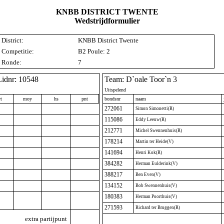
KNBB DISTRICT TWENTE
Wedstrijdformulier
District:
KNBB District Twente
Competitie:
B2 Poule: 2
Ronde:
7
Lidnr: 10548
Team: D`oale Toor`n 3
Uitspelend
t
moy
hs
pnt
bondsnr
naam
272061
Simon Simonetti(R)
115086
Eddy Leeuw(R)
212771
Michel Swennenhuis(R)
178214
Martin ter Heide(V)
141694
Henri Kok(R)
384282
Herman Eulderink(V)
388217
Ben Even(V)
134152
Bob Swennenhuis(V)
180383
Herman Poorthuis(V)
271593
Richard ter Bruggen(R)
extra partijpunt