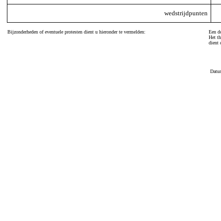
wedstrijdpunten
Bijzonderheden of eventuele protesten dient u hieronder te vermelden:
Een do
Het th
dient 
Datu