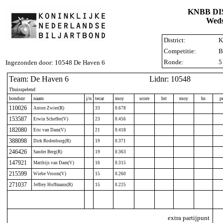
KNBB D
Weds
District:
K
Competitie:
B
Ronde:
5
Ingezonden door: 10548 De Haven 6
Team: De Haven 6
Lidnr: 10548
Thuisspelend
bondsnr
naam
j/n
tecar
moy
score
brt
moy
hs
p
110026
Anton Zwier(R)
33
0.678
153587
Erwin Scheffer(V)
23
0.456
182080
Eric van Dam(V)
21
0.418
388098
Dirk Rodenburg(R)
19
0.371
246426
Sander Berg(R)
19
0.363
147921
Matthijs van Dam(V)
16
0.315
215599
Wiebe Vroom(V)
15
0.260
271037
Jeffrey Hoffmann(R)
15
0.225
extra partijpunt