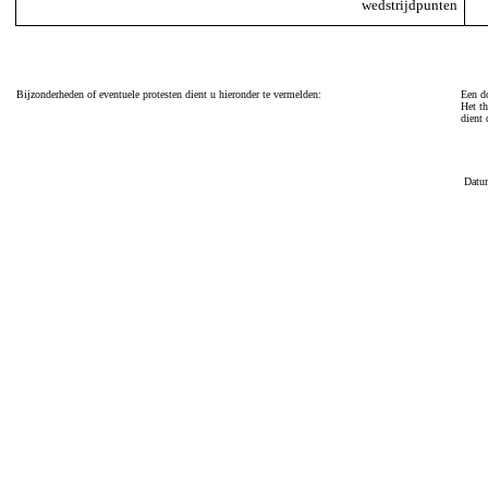
wedstrijdpunten
Bijzonderheden of eventuele protesten dient u hieronder te vermelden:
Een do
Het th
dient 
Datu