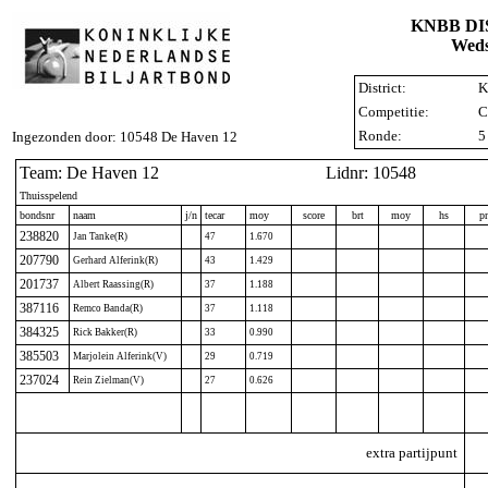
KNBB D
Weds
District:
K
Competitie:
C
Ronde:
5
Ingezonden door: 10548 De Haven 12
Team: De Haven 12
Lidnr: 10548
Thuisspelend
bondsnr
naam
j/n
tecar
moy
score
brt
moy
hs
p
238820
Jan Tanke(R)
47
1.670
207790
Gerhard Alferink(R)
43
1.429
201737
Albert Raassing(R)
37
1.188
387116
Remco Banda(R)
37
1.118
384325
Rick Bakker(R)
33
0.990
385503
Marjolein Alferink(V)
29
0.719
237024
Rein Zielman(V)
27
0.626
extra partijpunt