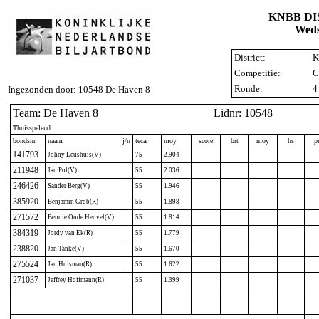
KNBB D
Weds
District:
K
Competitie:
C
Ronde:
4
Ingezonden door: 10548 De Haven 8
Team: De Haven 8
Lidnr: 10548
Thuisspelend
bondsnr
naam
j/n
tecar
moy
score
brt
moy
hs
p
141793
Johny Leushuis(V)
75
2.904
211948
Jan Pol(V)
55
2.036
246426
Sander Berg(V)
55
1.946
385920
Benjamin Grob(R)
55
1.898
271572
Bennie Oude Heuvel(V)
55
1.814
384319
Jordy van Ek(R)
55
1.779
238820
Jan Tanke(V)
55
1.670
275524
Jan Huisman(R)
55
1.622
271037
Jeffrey Hoffmann(R)
55
1.399