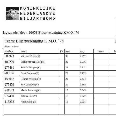
Ingezonden door: 10653 Biljartvereniging K.M.O. `74
Team: Biljartvereniging K.M.O. `74
Thuisspelend
bondsnr
naam
j/n
tecar
moy
score
br
385923
William Wevers(R)
35
0.717
109220
Bertus van der Molen(V)
29
0.595
277481
Reinald Tempert(V)
25
0.511
208186
Gerrit Snippers(R)
25
0.492
158687
Hennie Weissink(R)
23
0.474
277479
Roy Lammerts(V)
20
0.399
241143
Martin Levering(V)
18
0.345
277480
Johnny Boer(V)
17
0.327
113262
Andries Dijk(V)
15
0.001