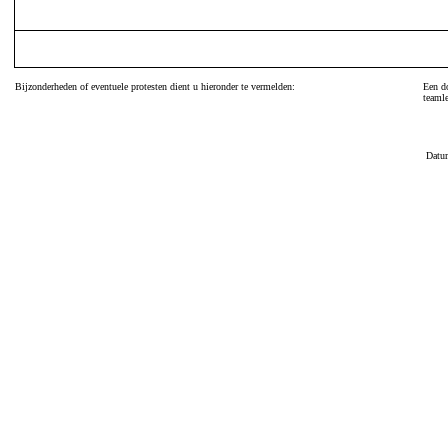
Bijzonderheden of eventuele protesten dient u hieronder te vermelden:
Een do
teamle
Datu