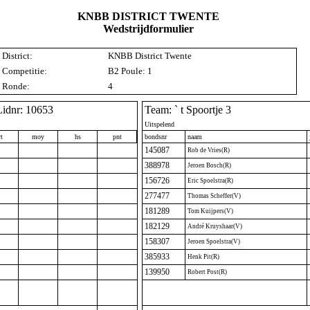
KNBB DISTRICT TWENTE
Wedstrijdformulier
District:
KNBB District Twente
Competitie:
B2 Poule: 1
Ronde:
4
Lidnr: 10653
Team: ` t Spoortje 3
Uitspelend
t
moy
hs
pnt
bondsnr
naam
145087
Rob de Vries(R)
388978
Jeroen Bosch(R)
156726
Eric Spoelstra(R)
277477
Thomas Scheffer(V)
181289
Tom Kuijpers(V)
182129
André Kruyshaar(V)
158307
Jeroen Spoelstra(V)
385933
Henk Pit(R)
139950
Robert Post(R)