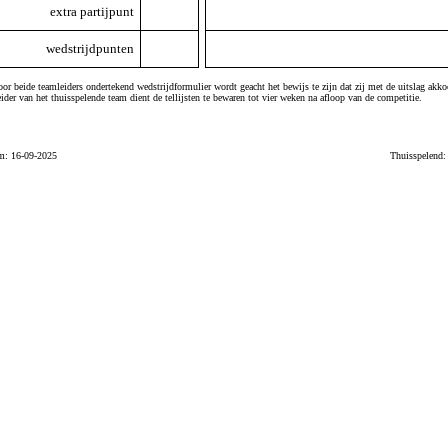
extra partijpunt
wedstrijdpunten
or beide teamleiders ondertekend wedstrijdformulier wordt geacht het bewijs te zijn dat zij met de uitslag akko
ider van het thuisspelende team dient de tellijsten te bewaren tot vier weken na afloop van de competitie.
m: 16-09-2025
Thuisspelend: