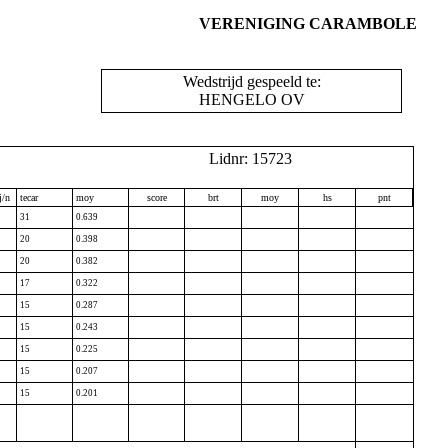
VERENIGING CARAMBOLE
Wedstrijd gespeeld te:
HENGELO OV
Lidnr: 15723
j/n
tecar
moy
score
brt
moy
hs
pnt
31
0.639
20
0.398
20
0.382
17
0.322
15
0.287
15
0.243
15
0.225
15
0.207
15
0.201