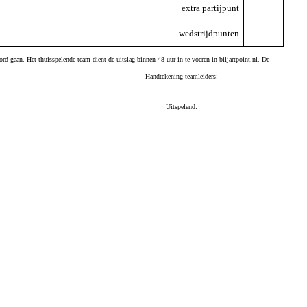
extra partijpunt
wedstrijdpunten
ord gaan. Het thuisspelende team dient de uitslag binnen 48 uur in te voeren in biljartpoint.nl. De
Handtekening teamleiders:
Uitspelend: