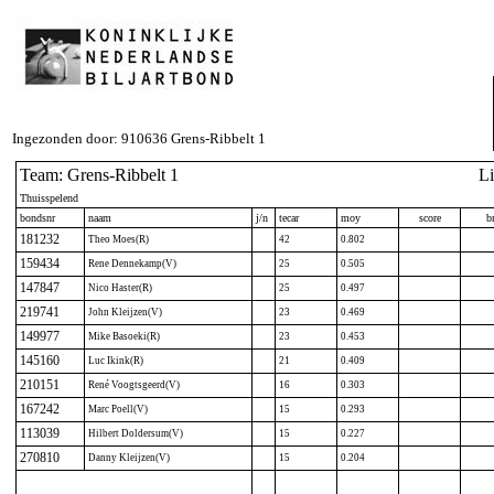
Ingezonden door: 910636 Grens-Ribbelt 1
Team: Grens-Ribbelt 1
L
Thuisspelend
bondsnr
naam
j/n
tecar
moy
score
br
181232
Theo Moes(R)
42
0.802
159434
Rene Dennekamp(V)
25
0.505
147847
Nico Haster(R)
25
0.497
219741
John Kleijzen(V)
23
0.469
149977
Mike Basoeki(R)
23
0.453
145160
Luc Ikink(R)
21
0.409
210151
René Voogtsgeerd(V)
16
0.303
167242
Marc Poell(V)
15
0.293
113039
Hilbert Doldersum(V)
15
0.227
270810
Danny Kleijzen(V)
15
0.204