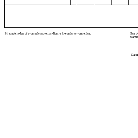
Bijzonderheden of eventuele protesten dient u hieronder te vermelden:
Een do
teamle
Datu