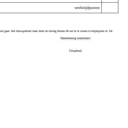
wedstrijdpunten
ord gaan. Het thuisspelende team dient de uitslag binnen 48 uur in te voeren in biljartpoint.nl. De
Handtekening teamleiders:
Uitspelend: