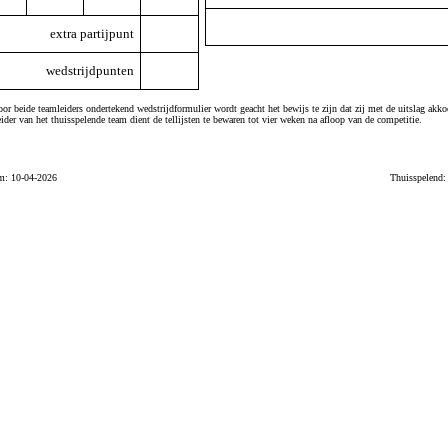
extra partijpunt
wedstrijdpunten
or beide teamleiders ondertekend wedstrijdformulier wordt geacht het bewijs te zijn dat zij met de uitslag akko
ider van het thuisspelende team dient de tellijsten te bewaren tot vier weken na afloop van de competitie.
m: 10-04-2026
Thuisspelend: