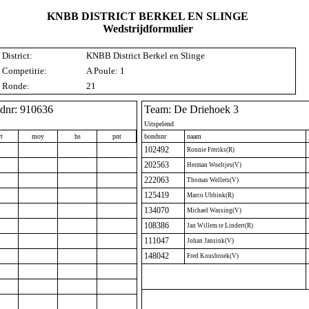
KNBB DISTRICT BERKEL EN SLINGE
Wedstrijdformulier
District:
KNBB District Berkel en Slinge
Competitie:
A Poule: 1
Ronde:
21
idnr: 910636
Team: De Driehoek 3
Uitspelend
t
moy
hs
pnt
bondsnr
naam
102492
Ronnie Freriks(R)
202563
Herman Woeltjes(V)
222063
Thomas Wellers(V)
125419
Marco Ubbink(R)
134070
Michael Wassing(V)
108386
Jan Willem te Lindert(R)
111047
Johan Jansink(V)
148042
Fred Kousbroek(V)